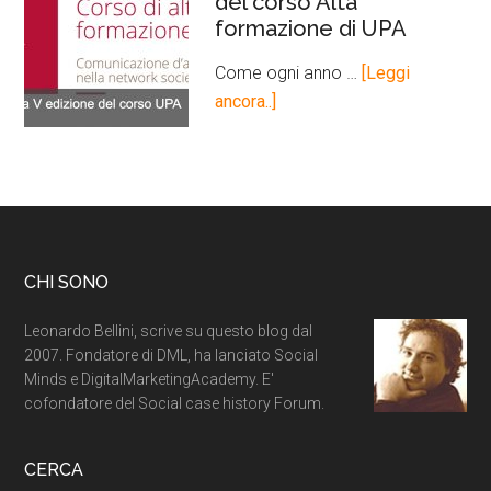
del corso Alta
formazione di UPA
Come ogni anno …
[Leggi
ancora..]
CHI SONO
Leonardo Bellini, scrive su questo blog dal
2007. Fondatore di DML, ha lanciato Social
Minds e DigitalMarketingAcademy. E'
cofondatore del Social case history Forum.
CERCA