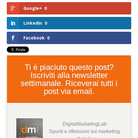
Google+
0
LinkedIn
0
Facebook
0
Ti è piaciuto questo post?
Iscriviti alla newsletter
settimanale. Riceverai tutti i
post via email.
DigitalMarketingLab
Spunti e riflessioni sul marketing