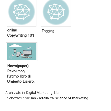
online
Tagging
Copywriting 101
News(paper)
Revolution,
l’ultimo libro di
Umberto Lisiero..
Archiviato in:
Digital Marketing
,
Libri
Etichettato con:
Dan Zarrella
,
fa
,
science of marketing