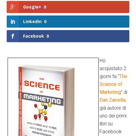
Google+
0
LinkedIn
0
Facebook
0
Ho
acquistato 2
giorni fa “
The
Science of
Marketing
” di
Dan Zarrella
,
già autore di
uno dei primi
libri su
Facebook