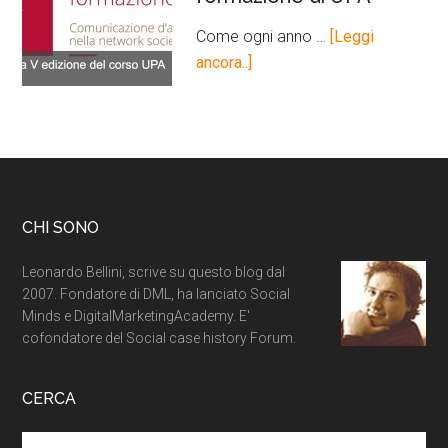
Come ogni anno …
[Leggi
ancora..]
CHI SONO
Leonardo Bellini, scrive su questo blog dal
2007. Fondatore di DML, ha lanciato Social
Minds e DigitalMarketingAcademy. E'
cofondatore del Social case history Forum.
CERCA