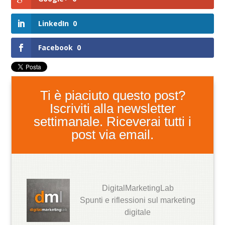
LinkedIn
0
Facebook
0
Ti è piaciuto questo post?
Iscriviti alla newsletter
settimanale. Riceverai tutti i
post via email.
DigitalMarketingLab
Spunti e riflessioni sul marketing
digitale