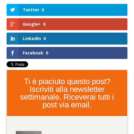
Twitter
0
Google+
0
LinkedIn
0
Facebook
0
Ti è piaciuto questo post?
Iscriviti alla newsletter
settimanale. Riceverai tutti i
post via email.