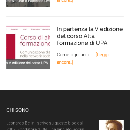
ancora..]
In partenza la V edizione
del corso Alta
formazione di UPA
Come ogni anno …
[Leggi
ancora..]
CHI SONO
Leonardo Bellini, scrive su questo blog dal
2007. Fondatore di DML, ha lanciato Social