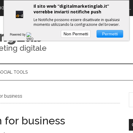
Il sito wwb “digitalmarketinglab.it”
RKETING DIGITALE
PROPULSE WORKSHOPS
GUIDE DML
vorrebbe inviarti notifiche push
Le Notifiche possono essere disattivate in qualsiasi
momento utilizzando la configrazione del browser.
ing
Lab
Non Permetti
Permetti
Powered by
eting digitale
SOCIAL TOOLS
or business
n for business