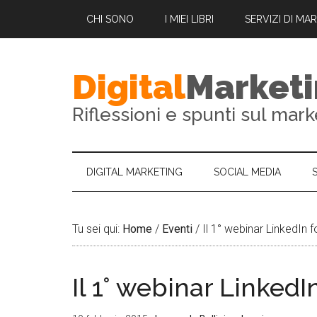
CHI SONO
I MIEI LIBRI
SERVIZI DI MA
Digital
Market
Riflessioni e spunti sul mark
DIGITAL MARKETING
SOCIAL MEDIA
Tu sei qui:
Home
/
Eventi
/
Il 1° webinar LinkedIn f
Il 1° webinar LinkedI