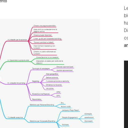
ento
Le
b
h
D
c
a