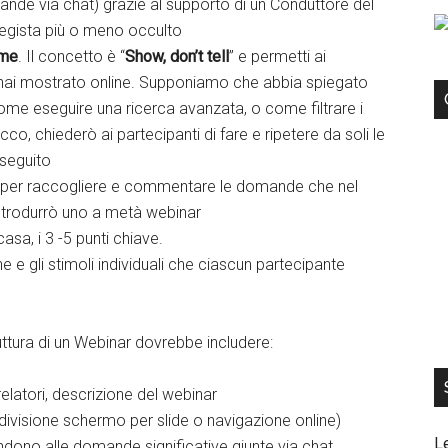
nde via chat) grazie al supporto di un Conduttore del
 regista più o meno occulto
ime
. Il concetto è “
Show, don’t tell
” e permetti ai
o hai mostrato online. Supponiamo che abbia spiegato
ome eseguire una ricerca avanzata, o come filtrare i
, chiederò ai partecipanti di fare e ripetere da soli le
seguito
, per raccogliere e commentare le domande che nel
introdurrò uno a metà webinar
casa, i 3 -5 punti chiave.
e e gli stimoli individuali che ciascun partecipante
ruttura di un Webinar dovrebbe includere:
relatori, descrizione del webinar
ndivisione schermo per slide o navigazione online)
L
ndono alle domande significative giunte via chat