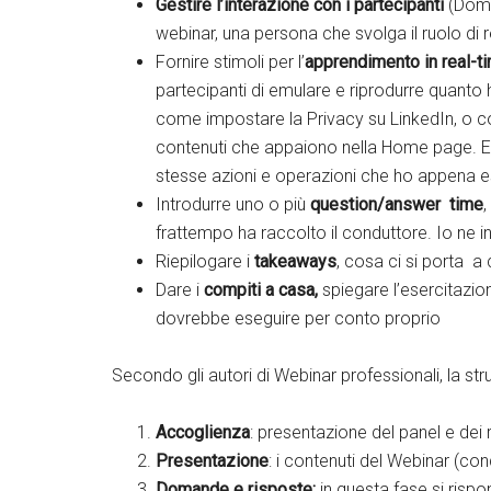
Gestire l’interazione con i partecipanti
(Doma
webinar, una persona che svolga il ruolo di
Fornire stimoli per l’
apprendimento in real-t
partecipanti di emulare e riprodurre quant
come impostare la Privacy su LinkedIn, o c
contenuti che appaiono nella Home page. Ecco
stesse azioni e operazioni che ho appena e
Introdurre uno o più
question/answer time
frattempo ha raccolto il conduttore. Io ne 
Riepilogare i
takeaways
, cosa ci si porta a 
Dare i
compiti a casa,
spiegare l’esercitazion
dovrebbe eseguire per conto proprio
Secondo gli autori di Webinar professionali, la st
Accoglienza
: presentazione del panel e dei 
Presentazione
: i contenuti del Webinar (co
Domande e risposte:
in questa fase si rispo