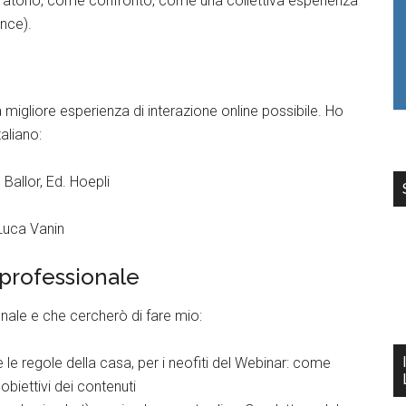
ratorio, come confronto, come una collettiva esperienza
ence).
 migliore esperienza di interazione online possibile. Ho
taliano:
Ballor, Ed. Hoepli
Luca Vanin
 professionale
nale e che cercherò di fare mio:
e le regole della casa, per i neofiti del Webinar: come
obiettivi dei contenuti