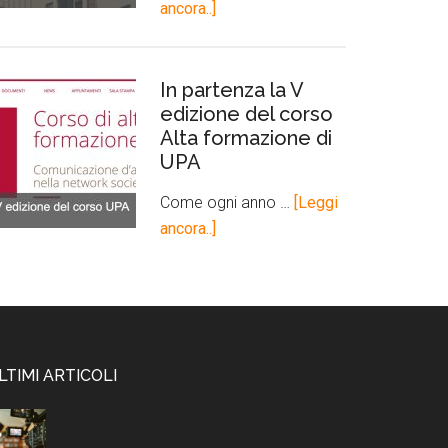
ancora..]
In partenza la V
edizione del corso
Alta formazione di
UPA
Come ogni anno …
[Leggi
ancora..]
LTIMI ARTICOLI