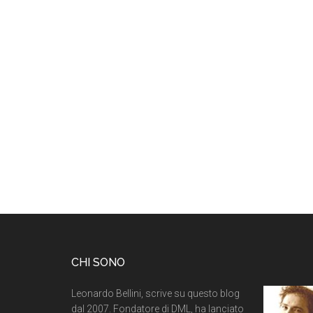
CHI SONO
Leonardo Bellini, scrive su questo blog
dal 2007. Fondatore di DML, ha lanciato