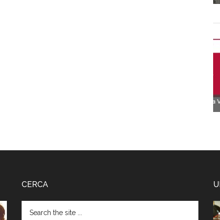
CERCA
U