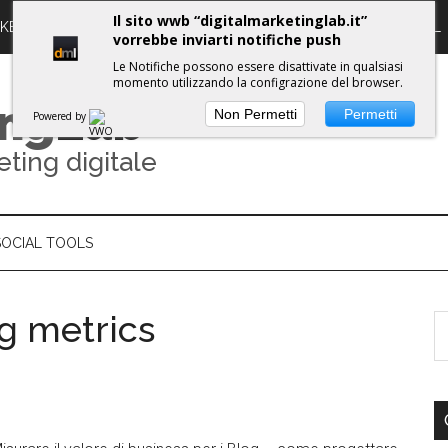
Il sito wwb “digitalmarketinglab.it”
RKETING DIGITALE
PROPULSE WORKSHOPS
GUIDE DML
vorrebbe inviarti notifiche push
Le Notifiche possono essere disattivate in qualsiasi
momento utilizzando la configrazione del browser.
ing
Lab
Non Permetti
Permetti
Powered by
eting digitale
SOCIAL TOOLS
g metrics