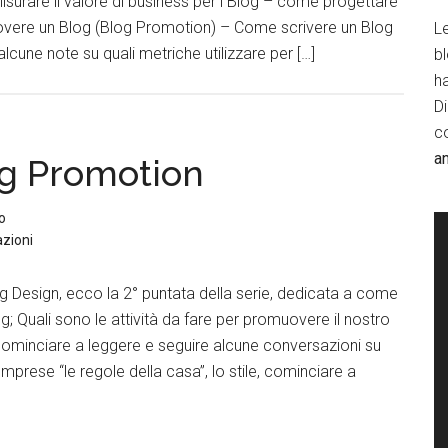
isurare il valore di business per i Blog – come progettare
overe un Blog (Blog Promotion) – Come scrivere un Blog
Le
alcune note su quali metriche utilizzare per […]
b
h
D
c
a
og Promotion
o
zioni
g Design, ecco la 2° puntata della serie, dedicata a come
; Quali sono le attività da fare per promuovere il nostro
ominciare a leggere e seguire alcune conversazioni su
omprese “le regole della casa”, lo stile, cominciare a