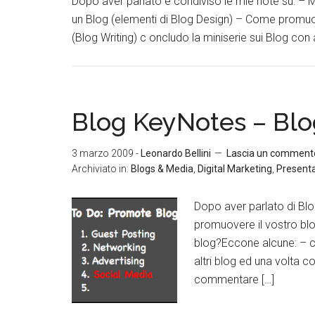
Dopo aver parlato e condiviso le mie note su: – M
un Blog (elementi di Blog Design) – Come promu
(Blog Writing) c oncludo la miniserie sui Blog con 
Blog KeyNotes – Bl
3 marzo 2009
-
Leonardo Bellini
Lascia un comment
Archiviato in:
Blogs & Media
,
Digital Marketing
,
Presenta
Dopo aver parlato di Blo
promuovere il vostro blog
blog?Eccone alcune: – c
altri blog ed una volta c
commentare […]