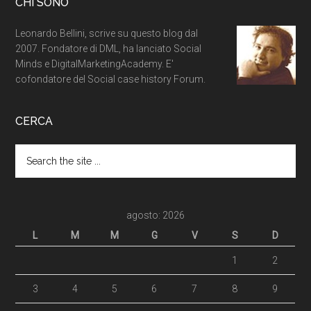
CHI SONO
Leonardo Bellini, scrive su questo blog dal
2007. Fondatore di DML, ha lanciato Social
Minds e DigitalMarketingAcademy. E'
cofondatore del Social case history Forum.
CERCA
agosto: 2026
L
M
M
G
V
S
D
1
2
3
4
5
6
7
8
9