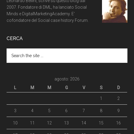
Leonardo Bellini, scrive su questo blog dal
2007. Fondatore di DML, ha lanciato Social
Minds e DigitalMarketingAcademy. E'
cofondatore del Social case history Forum.
CERCA
agosto: 2026
L
M
M
G
V
S
D
1
2
3
4
5
6
7
8
9
10
11
12
13
14
15
16