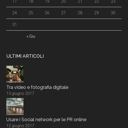
17
18
19
20
21
22
23
24
25
26
27
28
29
30
31
« Giu
ULTIMI ARTICOLI
Tra video e fotografia digitale
13 giugno 2017
Usare i Social network per le PR online
12 giugno 2017