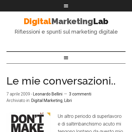
Digital
Marketing
Lab
Riflessioni e spunti sul marketing digitale
Le mie conversazioni..
7 aprile 2009
-
Leonardo Bellini
3 commenti
Archiviato in:
Digital Marketing
,
Libri
Un altro periodo di superlavoro
e di saltimbanchismo acuto mi
tengono lontano da questo mio