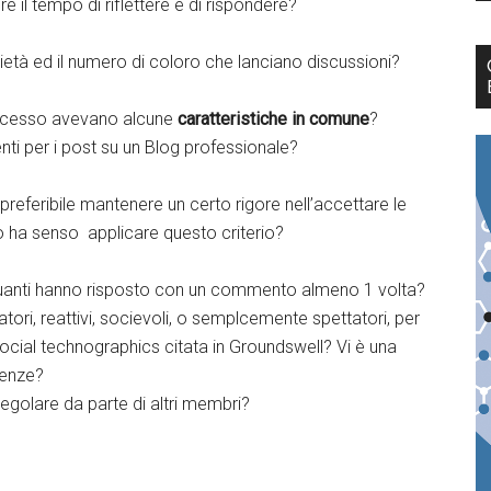
 il tempo di riflettere e di rispondere?
ietà ed il numero di coloro che lanciano discussioni?
ccesso avevano alcune
caratteristiche in comune
?
ti per i post su un Blog professionale?
 preferibile mantenere un certo rigore nell’accettare le
ppo ha senso applicare questo criterio?
uanti hanno risposto con un commento almeno 1 volta?
ori, reattivi, socievoli, o semplcemente spettatori, per
 social technographics citata in Groundswell? Vi è una
tenze?
golare da parte di altri membri?