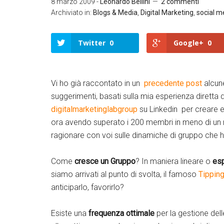
8 marzo 2009
-
Leonardo Bellini
2 commenti
Archiviato in:
Blogs & Media
,
Digital Marketing
,
social m
Twitter
0
Google+
0
Vi ho già raccontato in un
precedente post
alcun
suggerimenti, basati sulla mia esperienza diretta 
digitalmarketinglabgroup
su Linkedin per creare e
ora avendo superato i 200 membri in meno di un
ragionare con voi sulle dinamiche di gruppo ch
Come
cresce un Gruppo
? In maniera lineare o
es
siamo arrivati al punto di svolta, il famoso
Tippin
anticiparlo, favorirlo?
Esiste una
frequenza ottimale
per la gestione dell