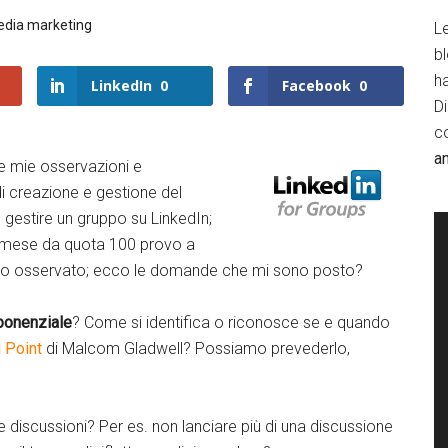
edia marketing
Le
b
h
LinkedIn
0
Facebook
0
D
c
a
e mie osservazioni e
di creazione e gestione del
Twitte
r
 gestire un gruppo su LinkedIn;
 mese da quota 100 provo a
Googl
e+
e ho osservato; ecco le domande che mi sono posto?
Linked
In
ponenziale
? Come si identifica o riconosce se e quando
g Point
di Malcom Gladwell? Possiamo prevederlo,
Faceb
ook
e discussioni? Per es. non lanciare più di una discussione