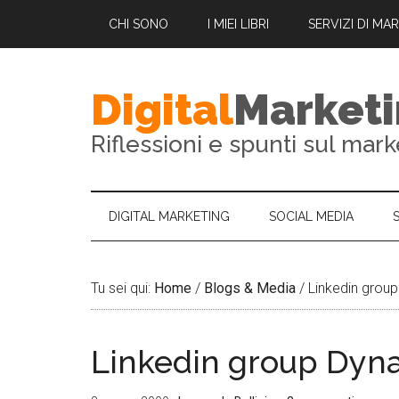
CHI SONO
I MIEI LIBRI
SERVIZI DI MA
Digital
Market
Riflessioni e spunti sul mark
DIGITAL MARKETING
SOCIAL MEDIA
Tu sei qui:
Home
/
Blogs & Media
/
Linkedin group
Linkedin group Dyna