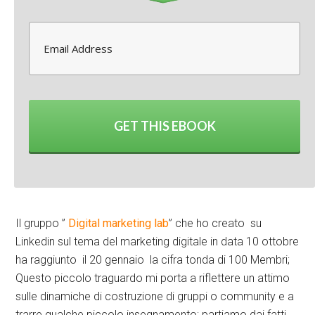
26 gennaio 2009
-
Leonardo Bellini
Archiviato in:
Digital Marketing
,
social media marketing
Twitter
1
Google+
0
GET THIS EBOOK
LinkedIn
0
Facebook
0
Il gruppo ”
Digital marketing lab
” che ho creato su
Linkedin sul tema del marketing digitale in data 10 ottobre
ha raggiunto il 20 gennaio la cifra tonda di 100 Membri;
Questo piccolo traguardo mi porta a riflettere un attimo
sulle dinamiche di costruzione di gruppi o community e a
trarre qualche piccolo insegnamento; partiamo dai fatti,