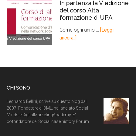
In partenza la V edizione
del corso Alta
formazione di UPA
Come ogni anno …
[Leggi
ancora..]
CHI SONO
Leonardo Bellini, scrive su questo blog dal
2007. Fondatore di DML, ha lanciato Social
Minds e DigitalMarketingAcademy. E'
cofondatore del Social case history Forum.