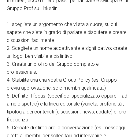
In sintesi, ecco i miei 7 passi per lanciare e sviluppare un
Gruppo Prof su Linkedin:
1. scegliete un argomento che vi sta a cuore, su cui
sapete che siete in grado di parlare e discutere e creare
discussioni facilmente
2. Scegliete un nome accattivante e significativo; create
un logo ben visibile e distintivo
3. Create un profilo del Gruppo completo e
professionale;
4. Stabilite una una vostra Group Policy (es. Gruppo
previa approvazione, solo membri qualificati..)
5. Definite Il focus (specifico, specializzato oppure + ad
ampio spettro) e la linea editoriale (varietà, profondità ,
tipologia dei contenuti (discussioni, news, update) e loro
frequenza
6. Cercate di stimolare la conversazione (es. messaggi
diretti ai membri per sollecitarli ad intervenire e