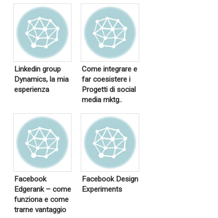
Linkedin group
Come integrare e
Dynamics, la mia
far coesistere i
esperienza
Progetti di social
media mktg..
Facebook
Facebook Design
Edgerank – come
Experiments
funziona e come
trarne vantaggio