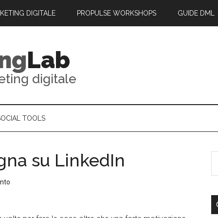
RKETING DIGITALE
PROPULSE WORKSHOPS
GUIDE DML
ing
Lab
eting digitale
SOCIAL TOOLS
gna su LinkedIn
nto