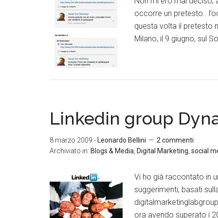
Non mi ero mai deciso, a
occorre un pretesto.. l’
questa volta il pretesto
Milano, il 9 giugno, sul S
Linkedin group Dyna
8 marzo 2009
-
Leonardo Bellini
2 commenti
Archiviato in:
Blogs & Media
,
Digital Marketing
,
social m
Vi ho già raccontato in
suggerimenti, basati sull
digitalmarketinglabgroup
ora avendo superato i 