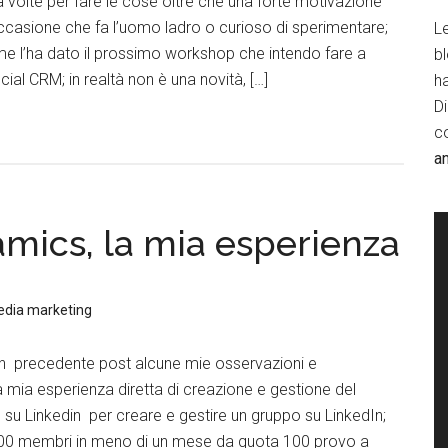
 volte per fare le cose oltre che una forte motivazione
occasione che fa l’uomo ladro o curioso di sperimentare;
Le
 me l’ha dato il prossimo workshop che intendo fare a
b
ocial CRM; in realtà non è una novità, […]
h
D
c
a
mics, la mia esperienza
edia marketing
 un precedente post alcune mie osservazioni e
a mia esperienza diretta di creazione e gestione del
 su Linkedin per creare e gestire un gruppo su LinkedIn;
200 membri in meno di un mese da quota 100 provo a