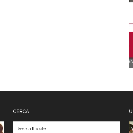
CERCA
U