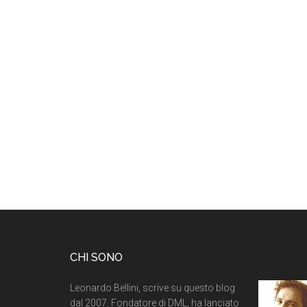
CHI SONO
Leonardo Bellini, scrive su questo blog
dal 2007. Fondatore di DML, ha lanciato