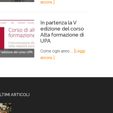
ancora..]
In partenza la V
edizione del corso
Alta formazione di
UPA
Come ogni anno …
[Leggi
ancora..]
LTIMI ARTICOLI