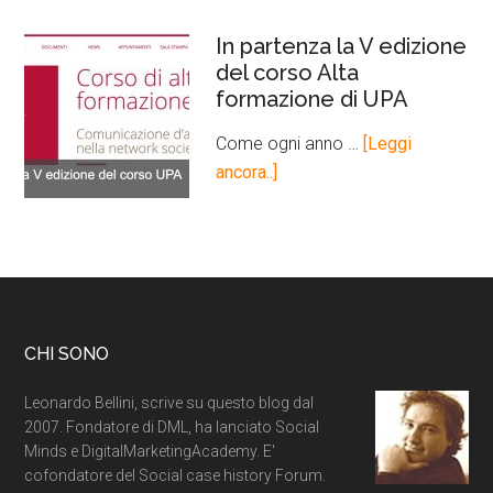
In partenza la V edizione
del corso Alta
formazione di UPA
Come ogni anno …
[Leggi
ancora..]
CHI SONO
Leonardo Bellini, scrive su questo blog dal
2007. Fondatore di DML, ha lanciato Social
Minds e DigitalMarketingAcademy. E'
cofondatore del Social case history Forum.