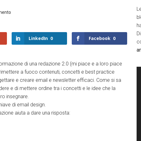
Le
mento
b
h
D
LinkedIn
0
Facebook
0
c
a
formazione di una redazione 2.0 (mi piace e a loro piace
rimettere a fuoco contenuti, concetti e best practice
ettare e creare email e newsletter efficaci. Come si sa
ere e di mettere ordine tra i concetti e le idee che la
ero insegnare.
hiave di email design.
ione aiuta a dare una risposta: