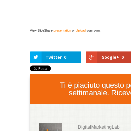
View SlideShare
presentation
or
Upload
your own.
Twitter
0
Google+
0
Ti è piaciuto questo po
settimanale. Ricever
DigitalMarketingLab