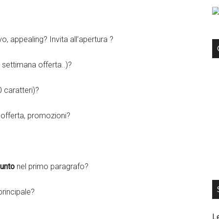
o, appealing? Invita all’apertura ?
a settimana offerta..)?
 caratteri)?
, offerta, promozioni?
punto
nel primo paragrafo?
principale?
L