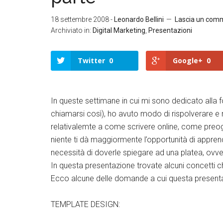
18 settembre 2008
-
Leonardo Bellini
Lascia un com
Archiviato in:
Digital Marketing
,
Presentazioni
Twitter
0
Google+
0
In queste settimane in cui mi sono dedicato alla 
chiamarsi così), ho avuto modo di rispolverare e 
relativalemte a come scrivere online, come preog
niente ti dà maggiormente l’opportunità di apprend
necessità di doverle spiegare ad una platea, ovv
In questa presentazione trovate alcuni concetti c
Ecco alcune delle domande a cui questa presentaz
TEMPLATE DESIGN: