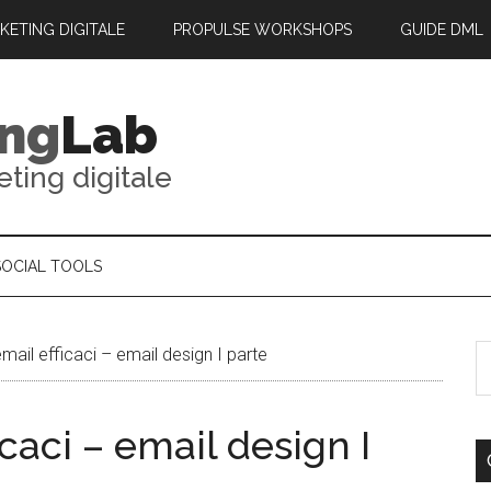
RKETING DIGITALE
PROPULSE WORKSHOPS
GUIDE DML
ing
Lab
eting digitale
SOCIAL TOOLS
mail efficaci – email design I parte
caci – email design I