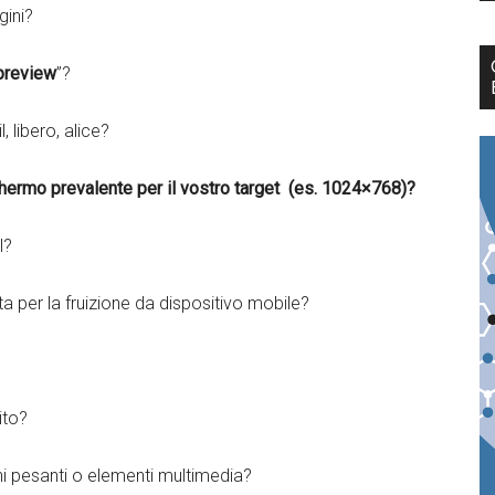
gini?
preview
”?
 libero, alice?
chermo prevalente per il vostro target (es. 1024×768)?
l?
a per la fruizione da dispositivo mobile?
ito?
i pesanti o elementi multimedia?