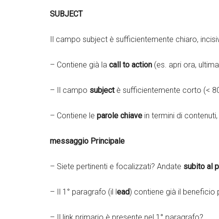
SUBJECT
Il campo subject è sufficientemente chiaro, incisiv
– Contiene già la
call to action
(es. apri ora, ultim
– Il campo
subject
è sufficientemente corto (< 80
– Contiene le
parole chiave
in termini di contenuti
messaggio Principale
– Siete pertinenti e focalizzati? Andate
subito al 
– Il 1° paragrafo (il l
ead
) contiene già il beneficio 
– Il link primario è presente nel 1° paragrafo?