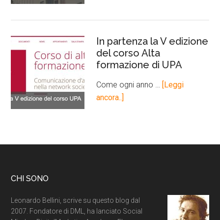
In partenza la V edizione
del corso Alta
formazione di UPA
Come ogni anno …
[Leggi
ancora..]
CHI SONO
Leonardo Bellini, scrive su questo blog dal
2007. Fondatore di DML, ha lanciato Social