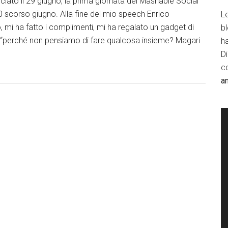
ato il 29 giugno, la prima giornata del Mashable Social
0 scorso giugno. Alla fine del mio speech Enrico
Le
, mi ha fatto i complimenti, mi ha regalato un gadget di
b
: “perché non pensiamo di fare qualcosa insieme? Magari
h
D
c
a