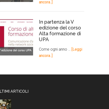
ancora..]
In partenza la V
edizione del corso
Alta formazione di
UPA
Come ogni anno …
[Leggi
ancora..]
LTIMI ARTICOLI