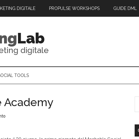
RKETING DIGITALE
PROPULSE WORKSHOPS
GUIDE DML
ing
Lab
eting digitale
SOCIAL TOOLS
se Academy
nto