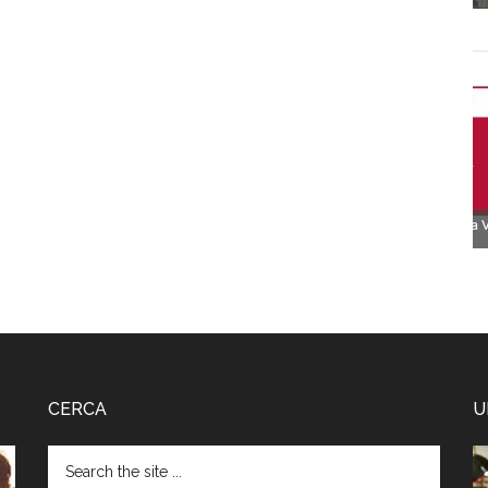
CERCA
U