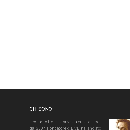
CHI SONO
Leonardo Bellini, scrive su questo blog
dal 2007. Fondatore di DML, ha lanciato