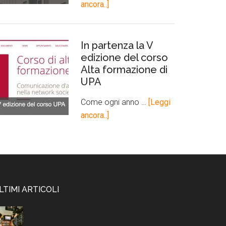
ancora..]
In partenza la V
edizione del corso
Alta formazione di
UPA
Come ogni anno …
[Leggi
ancora..]
LTIMI ARTICOLI