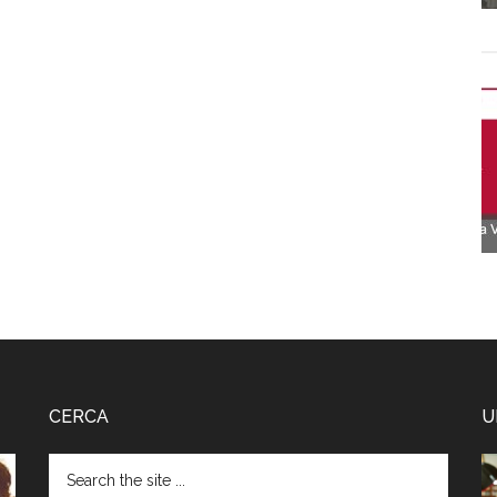
CERCA
U