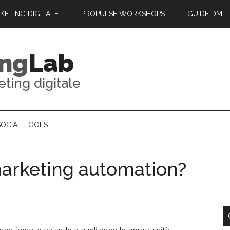
RKETING DIGITALE
PROPULSE WORKSHOPS
GUIDE DML
ing
Lab
eting digitale
SOCIAL TOOLS
marketing automation?