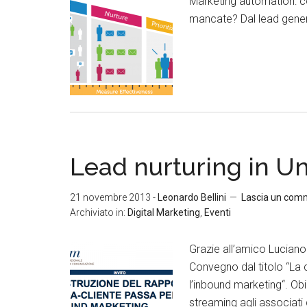
Marketing automation: co
mancate? Dal lead genera
Lead nurturing in U
21 novembre 2013
-
Leonardo Bellini
Lascia un com
Archiviato in:
Digital Marketing
,
Eventi
Grazie all’amico Luciano 
Convegno dal titolo “La 
l’inbound marketing“. Ob
streaming agli associati 