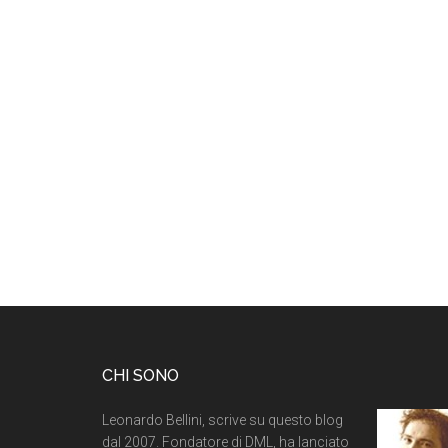
CHI SONO
Leonardo Bellini, scrive su questo blog
dal 2007. Fondatore di DML, ha lanciato