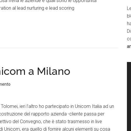
sa frena le aziende e quali sono le opportunità
tion al lead nurturing e lead scoring
Le
b
h
D
c
a
nicom a Milano
mento
Tolomei, ieri l’altro ho partecipato in Unicom Italia ad un
costruzione del rapporto azienda -cliente passa per
iettivo del Convegno, che è stato trasmesso in live
di Unicom, era quello di fornire alcuni elementi su cosa