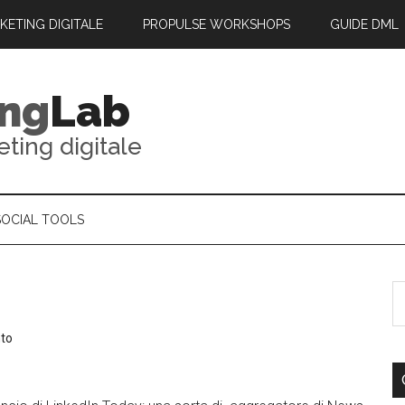
RKETING DIGITALE
PROPULSE WORKSHOPS
GUIDE DML
ing
Lab
eting digitale
SOCIAL TOOLS
to