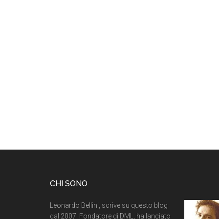
CHI SONO
Leonardo Bellini, scrive su questo blog
dal 2007. Fondatore di DML, ha lanciato