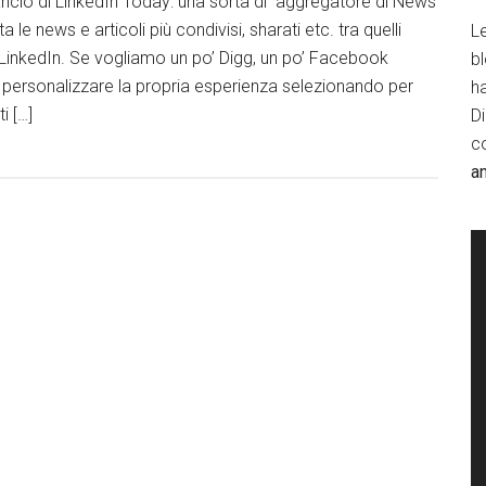
ncio di LinkedIn Today: una sorta di aggregatore di News
 le news e articoli più condivisi, sharati etc. tra quelli
Le
 LinkedIn. Se vogliamo un po’ Digg, un po’ Facebook
b
di personalizzare la propria esperienza selezionando per
h
i […]
D
c
a