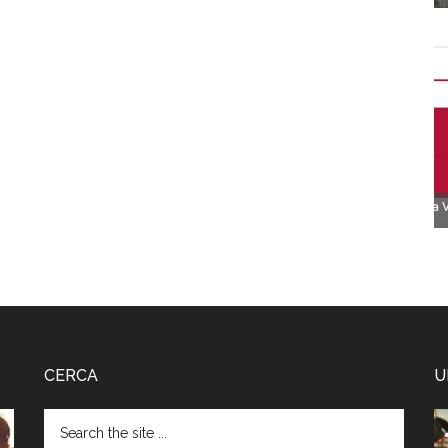
CERCA
U