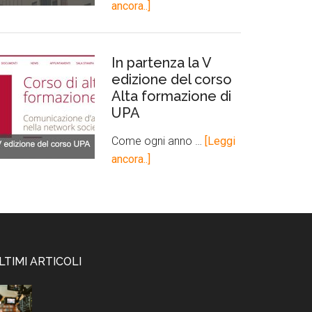
ancora..]
In partenza la V
edizione del corso
Alta formazione di
UPA
Come ogni anno …
[Leggi
ancora..]
LTIMI ARTICOLI