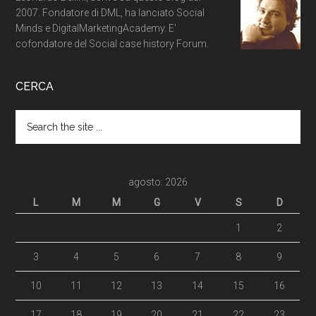
2007. Fondatore di DML, ha lanciato Social
Minds e DigitalMarketingAcademy. E'
cofondatore del Social case history Forum.
CERCA
agosto: 2026
L
M
M
G
V
S
D
1
2
3
4
5
6
7
8
9
10
11
12
13
14
15
16
17
18
19
20
21
22
23