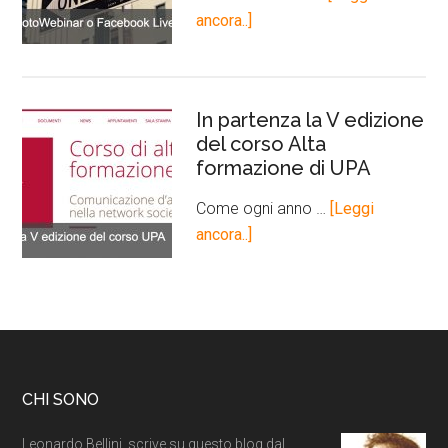
ancora..]
In partenza la V edizione
del corso Alta
formazione di UPA
Come ogni anno …
[Leggi
ancora..]
CHI SONO
Leonardo Bellini, scrive su questo blog dal