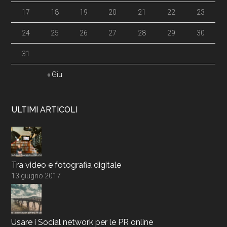
17
18
19
20
21
22
23
24
25
26
27
28
29
30
31
« Giu
ULTIMI ARTICOLI
Tra video e fotografia digitale
13 giugno 2017
Usare i Social network per le PR online