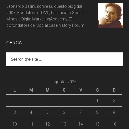
Leonardo Bellini, scrive su questo blog dal
2007. Fondatore di DML, ha lanciato Social
Minds e DigitalMarketingAcademy. E'
cofondatore del Social case history Forum.
CERCA
agosto: 2026
L
M
M
G
V
S
D
1
2
3
4
5
6
7
8
9
10
11
12
13
14
15
16