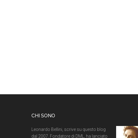
CHI SONO
Leonardo Bellini, scrive su questo blog
dal 2007. Fondatore di DML, ha lanciato