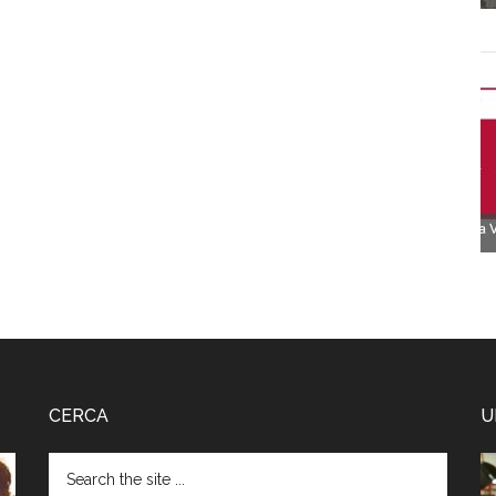
CERCA
U