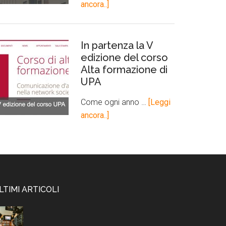
ancora..]
In partenza la V
edizione del corso
Alta formazione di
UPA
Come ogni anno …
[Leggi
ancora..]
LTIMI ARTICOLI