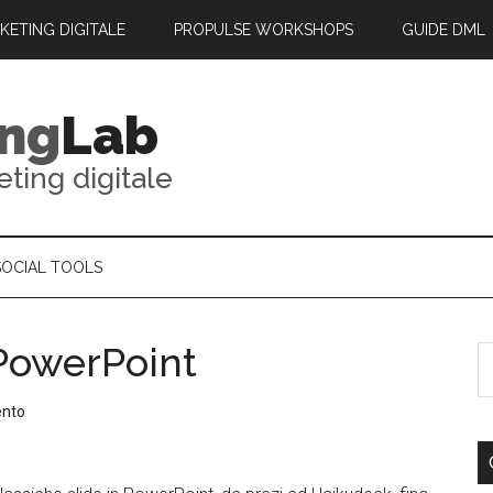
RKETING DIGITALE
PROPULSE WORKSHOPS
GUIDE DML
ing
Lab
eting digitale
SOCIAL TOOLS
 PowerPoint
ento