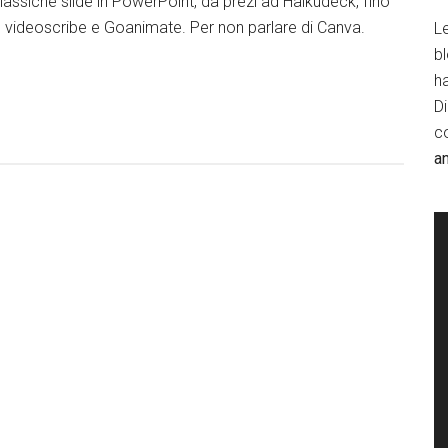
 classiche slide in PowerPoint, da prezi ad Haikudeck, fino
 videoscribe e Goanimate. Per non parlare di Canva.
Le
b
h
D
c
a