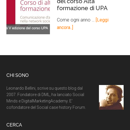
del corso Alta
formazione di UPA
Come ogni anno …
[Leggi
ancora..]
CHI SONO
Leonardo Bellini, scrive su questo blog dal
2007. Fondatore di DML, ha lanciato Social
Minds e DigitalMarketingAcademy. E'
cofondatore del Social case history Forum.
CERCA