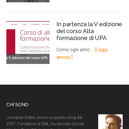
In partenza la V edizione
del corso Alta
formazione di UPA
Come ogni anno …
[Leggi
ancora..]
CHI SONO
Leonardo Bellini, scrive su questo blog dal
2007. Fondatore di DML, ha lanciato Social