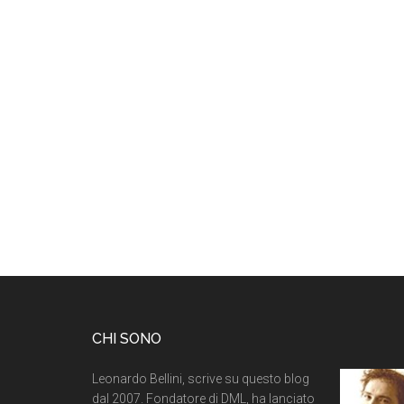
CHI SONO
Leonardo Bellini, scrive su questo blog
dal 2007. Fondatore di DML, ha lanciato