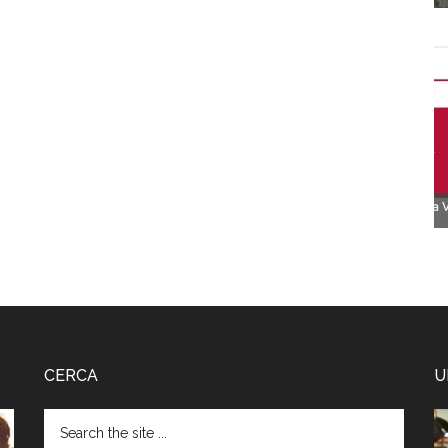
CERCA
U