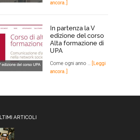
ancora..]
In partenza la V
edizione del corso
Alta formazione di
UPA
Come ogni anno …
[Leggi
ancora..]
LTIMI ARTICOLI