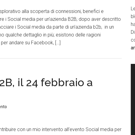
Le
splorativo alla scoperta di connessioni, benefici e
b
re i Social media per un’azienda B2B; dopo aver descritto
h
cciare i Social media da parte di un’azienda b2b, in un
D
 qualche dettaglio in più; esistono delle ragioni
c
a per andare su Facebook, […]
a
2B, il 24 febbraio a
ento
ntribuire con un mio intervento all’evento Social media per