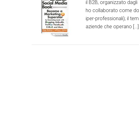
il B2B, organizzato dagl
ho collaborato come doce
iper-professionali); il te
aziende che operano […]