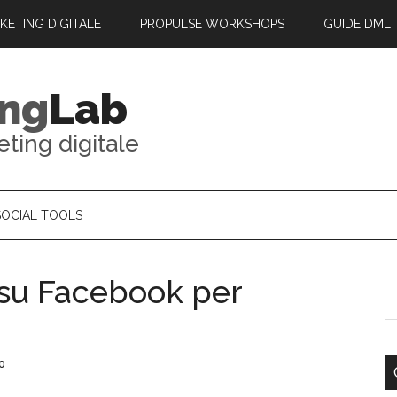
RKETING DIGITALE
PROPULSE WORKSHOPS
GUIDE DML
ing
Lab
eting digitale
SOCIAL TOOLS
 su Facebook per
o