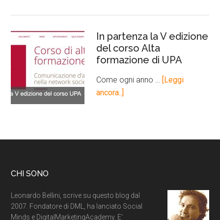
In partenza la V edizione
del corso Alta
formazione di UPA
Come ogni anno …
[Leggi
ancora..]
CHI SONO
Leonardo Bellini, scrive su questo blog dal
2007. Fondatore di DML, ha lanciato Social
Minds e DigitalMarketingAcademy. E'