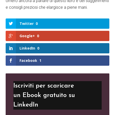
ornerò ancora a parlare di questo libro e dei suggerimenti
e consigli preziosi che elargisce a piene mani.
Twitter
0
Google+
0
LinkedIn
0
Facebook
1
Iscriviti per scaricare
un Ebook gratuito su
LinkedIn