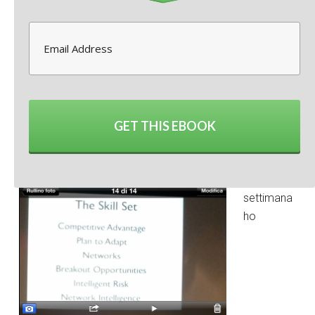
Twitter
0
Google+
0
LinkedIn
0
Facebook
1
GET THIS EBOOK
La scorsa
settimana
ho