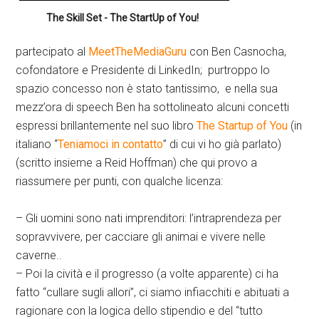
The Skill Set - The StartUp of You!
partecipato al
MeetTheMediaGuru
con Ben Casnocha,
cofondatore e Presidente di LinkedIn; purtroppo lo
spazio concesso non è stato tantissimo, e nella sua
mezz’ora di speech Ben ha sottolineato alcuni concetti
espressi brillantemente nel suo libro
The Startup of You
(in
italiano “
Teniamoci in contatto
” di cui vi ho già parlato)
(scritto insieme a Reid Hoffman) che qui provo a
riassumere per punti, con qualche licenza:
– Gli uomini sono nati imprenditori: l’intraprendeza per
sopravvivere, per cacciare gli animai e vivere nelle
caverne..
– Poi la cività e il progresso (a volte apparente) ci ha
fatto “cullare sugli allori”, ci siamo infiacchiti e abituati a
ragionare con la logica dello stipendio e del “tutto