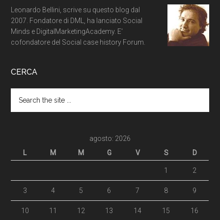
Leonardo Bellini, scrive su questo blog dal
2007. Fondatore di DML, ha lanciato Social
Minds e DigitalMarketingAcademy. E'
cofondatore del Social case history Forum.
CERCA
agosto: 2026
L
M
M
G
V
S
D
1
2
3
4
5
6
7
8
9
10
11
12
13
14
15
16