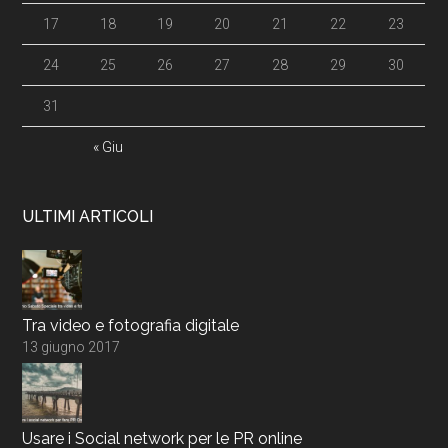
17
18
19
20
21
22
23
24
25
26
27
28
29
30
31
« Giu
ULTIMI ARTICOLI
Tra video e fotografia digitale
13 giugno 2017
Usare i Social network per le PR online