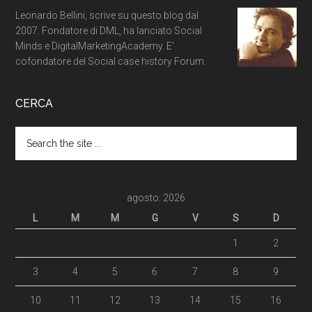
Leonardo Bellini, scrive su questo blog dal
2007. Fondatore di DML, ha lanciato Social
Minds e DigitalMarketingAcademy. E'
cofondatore del Social case history Forum.
CERCA
agosto: 2026
L
M
M
G
V
S
D
1
2
3
4
5
6
7
8
9
10
11
12
13
14
15
16