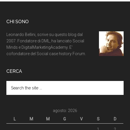
CHI SONO
Leonardo Bellini, scrive su questo blog dal
2007. Fondatore di DML, ha lanciato Social
Minds e DigitalMarketingAcademy. E'
cofondatore del Social case history Forum.
CERCA
agosto: 2026
L
M
M
G
V
S
D
1
2