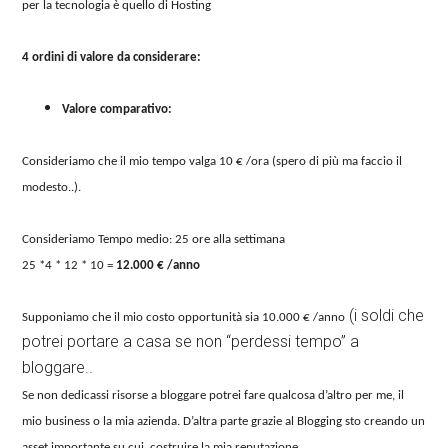
per la tecnologia è quello di Hosting
4 ordini di valore da considerare:
Valore comparativo:
Consideriamo che il mio tempo valga 10 € /ora (spero di più ma faccio il
modesto..).
Consideriamo Tempo medio: 25 ore alla settimana
25 *4 * 12 * 10 =
12.000 € /anno
(i soldi che
Supponiamo che il mio costo opportunità sia 10.000 € /anno
potrei portare a casa se non “perdessi tempo” a
bloggare..
Se non dedicassi risorse a bloggare potrei fare qualcosa d’altro per me, il
mio business o la mia azienda. D’altra parte grazie al Blogging sto creando un
asset importante su cui costruire la mia reputazione.