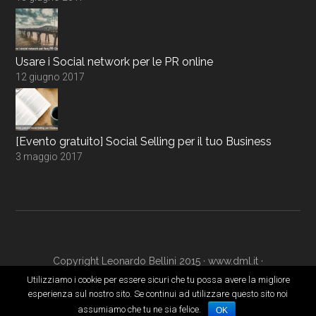
Usare i Social network per le PR online
12 giugno 2017
[Evento gratuito] Social Selling per il tuo Business
3 maggio 2017
Copyright Leonardo Bellini 2015 ·
www.dml.it
·
www.digitalmarketingacademy.it
·
Login
Utilizziamo i cookie per essere sicuri che tu possa avere la migliore
esperienza sul nostro sito. Se continui ad utilizzare questo sito noi
assumiamo che tu ne sia felice.
OK