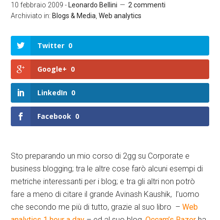
10 febbraio 2009
-
Leonardo Bellini
2 commenti
Archiviato in:
Blogs & Media
,
Web analytics
Twitter
0
Google+
0
LinkedIn
0
Facebook
0
Sto preparando un mio corso di 2gg su Corporate e
business blogging; tra le altre cose farò alcuni esempi di
metriche interessanti per i blog; e tra gli altri non potrò
fare a meno di citare il grande Avinash Kaushik, l’uomo
che secondo me più di tutto, grazie al suo libro –
Web
analytics 1 hour a day
– ed al suo blog,
Occam’s Razor
ha