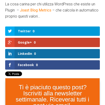
La cosa carina per chi utilizza WordPress che esiste un
Plugin –
Joast Blog Metrics
– che calcola in automatico
proprio questi valori…
Twitter
0
Google+
0
LinkedIn
0
Facebook
0
Ti è piaciuto questo post?
Iscriviti alla newsletter
settimanale. Riceverai tutti i