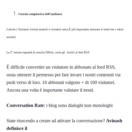
Crescita complessiva dell’audience
Calcola i Visitatori (visite) mensili e visitatori unici;È più importante misurare il trend che i valori
assoluti
La 2° misura riguarda la crescita Offsite, ossia gli iscritti ai feed RSS
È difficile convertire un visitatore in abbonato al feed RSS,
ossia ottenere il permesso per fare invare i nostri contenuti via
push verso di loro. 10 abbonati valgono + di 100 visitatori.
Ancora una volta è importante valutare il trend.
Conversation Rate
: i blog sono dialoghi non monologhi
State riuscendo a creare ad attivare la conversazione?
Avinash
definisce il