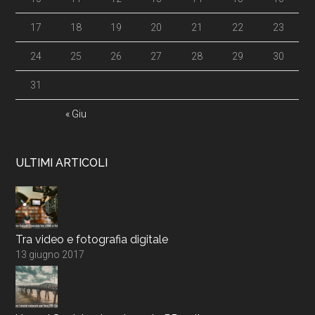
17
18
19
20
21
22
23
24
25
26
27
28
29
30
31
« Giu
ULTIMI ARTICOLI
Tra video e fotografia digitale
13 giugno 2017