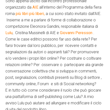
Sono appena uscito dall’incontro professionale
organizzato da
AIE
all’interno del Programma della fiera
roma
più libri più liberi,
a cui sono stato invitato dall’AIE.
Insieme a me a parlare di forme di collaborazione o
competizione Eleonora Gandini, responabile italiana di
Lulu
, Cristina Mussinelli di AIE e
Giovanni Peresson
.
Come le case editrici possono far uso della rete? Per
farsi trovare dal loro pubblico, per ricevere contatti e
segnalazioni da autori o aspiranti tali? Per promuovere
e/o vendere i propri libri online? Per costruire o coltivare
relazioni online? Per osservare o partecipare ala grande
conversazione collettiva che si sviluppa in commenti,
post, segnalazioni, contributi presenti su Blog di settore ,
community online, Forum e siti di Social networking?
E in tutto ciò come considerare il ruolo che può giocare
una piattaforma di self-publishing come Lulu? A mio
avviso Lulu può aiutare ad allungare e modificare il ciclo
di vita del prodotto libro.