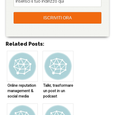
Related Posts:
Online reputation
Talkr, trasformare
management &
un post in un
social media
podcast