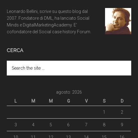
Leonardo Bellini, scrive su questo blog dal
2007. Fondatore di DML, ha lanciato Social
Minds e DigitalMarketingAcademy. E'
cofondatore del Social case history Forum.
CERCA
agosto: 2026
L
M
M
G
V
S
D
1
2
3
4
5
6
7
8
9
10
11
12
13
14
15
16