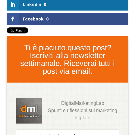
LinkedIn
0
Facebook
0
Ti è piaciuto questo post?
Iscriviti alla newsletter
settimanale. Riceverai tutti i
post via email.
DigitalMarketingLab
Spunti e riflessioni sul marketing
digitale