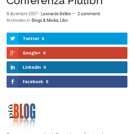
Conferenza Piùlibri
8 dicembre 2007
-
Leonardo Bellini
2 commenti
Archiviato in:
Blogs & Media
,
Libri
Twitter
0
Google+
0
LinkedIn
0
Facebook
0