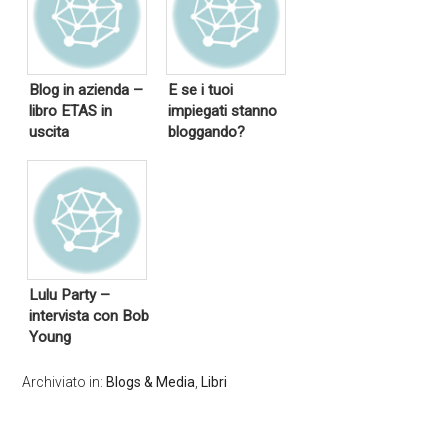
Blog in azienda –
E se i tuoi
libro ETAS in
impiegati stanno
uscita
bloggando?
Lulu Party –
intervista con Bob
Young
Archiviato in:
Blogs & Media
,
Libri