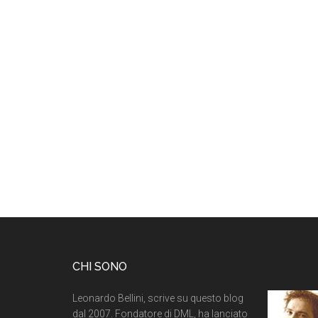
CHI SONO
Leonardo Bellini, scrive su questo blog
dal 2007. Fondatore di DML, ha lanciato