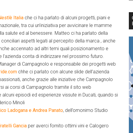
Nestlè Italia
che ci ha parlato di alcuni progetti, piani e
ernazionale, tra cui un’iniziativa per avvicinare le mamme
la salute ed al benessere. Matteo ci ha parlato della
conciliari aspetti legati al percepito della marca , anche
 anche accennato ad altri temi quali posizionamento e
e l’azienda conta di indirizzare nel prossimo futuro.
Manager di Campagnolo e responsabile dei progetti web
ride.com
chhe ci parlato con alcune slide dell’azienda
ssionati, anche grazie alle iniziative che Campagnolo
ersi ai corsi di Campagnolo tramite il sito web
he alcuni episodi ed esperienze vissute in Ducati, quando si
ederico Minoli
rico Ladogana e
Andrea Panato
, dell’omonimo Studio
ratelli Gancia
per averci fornito ottimi vini e Calogero