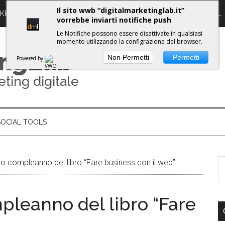
Il sito wwb “digitalmarketinglab.it”
RKETING DIGITALE
PROPULSE WORKSHOPS
GUIDE DML
vorrebbe inviarti notifiche push
Le Notifiche possono essere disattivate in qualsiasi
momento utilizzando la configrazione del browser.
ing
Lab
Non Permetti
Permetti
Powered by
eting digitale
SOCIAL TOOLS
mo compleanno del libro “Fare business con il web”
pleanno del libro “Fare