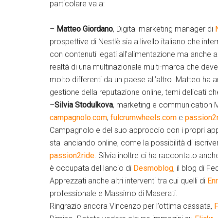
particolare va a:
–
Matteo Giordano
, Digital marketing manager di
prospettive di Nestlè sia a livello italiano che int
con contenuti legati all’alimentazione ma anche al
realtà di una multinazionale multi-marca che deve 
molto differenti da un paese all’altro. Matteo ha
gestione della reputazione online, temi delicati ch
–
Silvia Stodulkova
, marketing e communication 
campagnolo.com
,
fulcrumwheels.com
e
passion2
Campagnolo e del suo approccio con i propri appa
sta lanciando online, come la possibilità di iscriv
passion2ride
. Silvia inoltre ci ha raccontato anc
è occupata del lancio di
Desmoblog
, il blog di F
Apprezzati anche altri interventi tra cui quelli di
En
professionale e Massimo di Maserati.
Ringrazio ancora Vincenzo per l’ottima cassata,
F