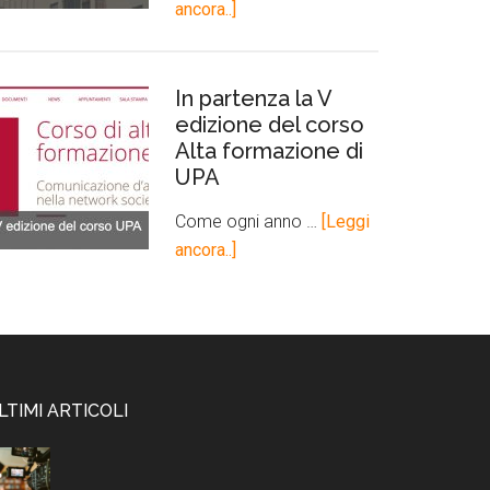
ancora..]
In partenza la V
edizione del corso
Alta formazione di
UPA
Come ogni anno …
[Leggi
ancora..]
LTIMI ARTICOLI