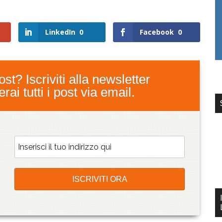
LinkedIn
0
Facebook
0
st? Iscriviti alla newsletter
ai tutti i post via email.