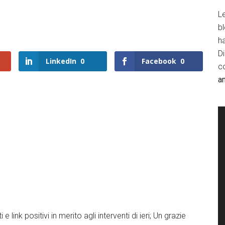
Le
b
h
D
LinkedIn
0
Facebook
0
c
a
link positivi in merito agli interventi di ieri; Un grazie