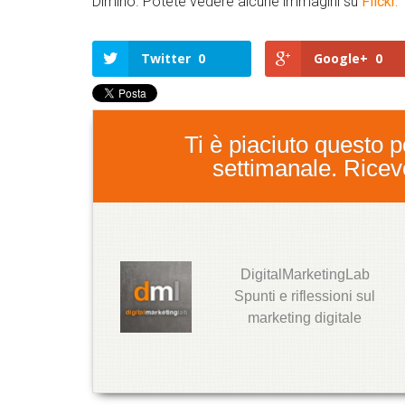
Dimino. Potete vedere alcune immagini su
Flickr.
Twitter
0
Google+
0
Ti è piaciuto questo po
settimanale. Ricever
DigitalMarketingLab
T
Spunti e riflessioni sul
w
marketing digitale
it
t
e
r
G