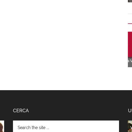
CERCA
U