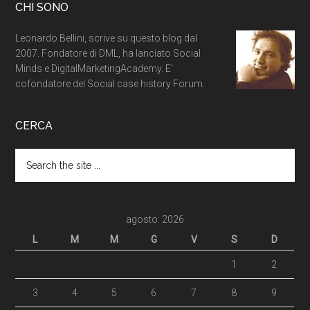
CHI SONO
Leonardo Bellini, scrive su questo blog dal
2007. Fondatore di DML, ha lanciato Social
Minds e DigitalMarketingAcademy. E'
cofondatore del Social case history Forum.
CERCA
agosto: 2026
L
M
M
G
V
S
D
1
2
3
4
5
6
7
8
9