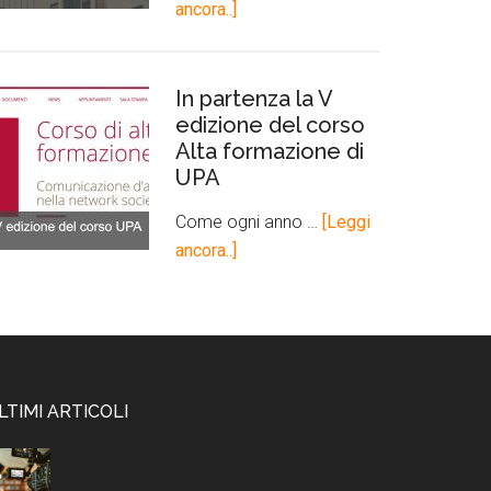
ancora..]
In partenza la V
edizione del corso
Alta formazione di
UPA
Come ogni anno …
[Leggi
ancora..]
LTIMI ARTICOLI