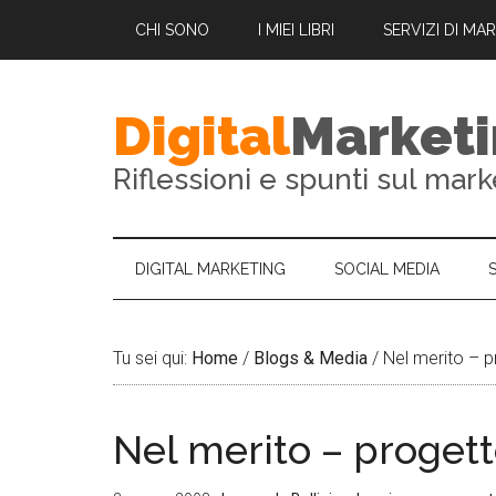
CHI SONO
I MIEI LIBRI
SERVIZI DI MA
Digital
Market
Riflessioni e spunti sul mark
DIGITAL MARKETING
SOCIAL MEDIA
Tu sei qui:
Home
/
Blogs & Media
/
Nel merito – pr
Nel merito – progett