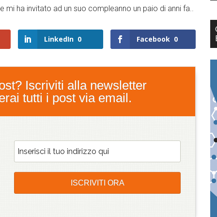
he mi ha invitato ad un suo compleanno un paio di anni fa..
LinkedIn
0
Facebook
0
st? Iscriviti alla newsletter
ai tutti i post via email.