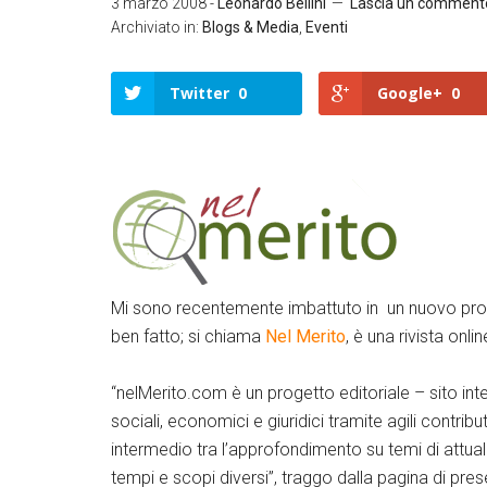
3 marzo 2008
-
Leonardo Bellini
Lascia un comment
Archiviato in:
Blogs & Media
,
Eventi
Twitter
0
Google+
0
Twitter
Google+
LinkedIn
Facebook
Mi sono recentemente imbattuto in un nuovo proge
ben fatto; si chiama
Nel Merito
, è una rivista onli
“nelMerito.com è un progetto editoriale – sito in
sociali, economici e giuridici tramite agili contributi
intermedio tra l’approfondimento su temi di attua
tempi e scopi diversi”, traggo dalla pagina di pre