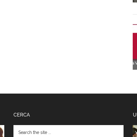
CERCA
U