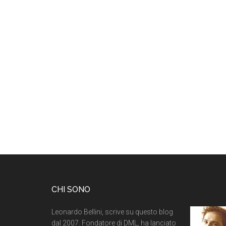
CHI SONO
Leonardo Bellini, scrive su questo blog
dal 2007. Fondatore di DML, ha lanciato