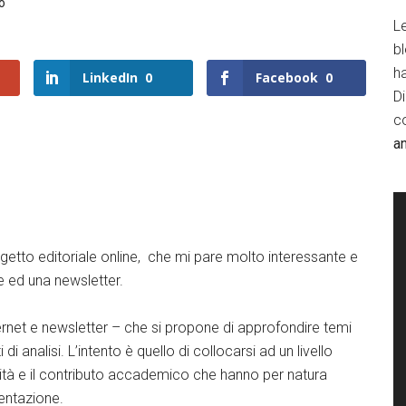
o
Le
b
h
LinkedIn
0
Facebook
0
D
c
a
tto editoriale online, che mi pare molto interessante e
ne ed una newsletter.
ternet e newsletter – che si propone di approfondire temi
 di analisi. L’intento è quello di collocarsi ad un livello
lità e il contributo accademico che hanno per natura
sentazione.