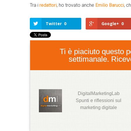
Tra i
redattori
, ho trovato anche
Emilio Barucci
, c
Twitter
0
Google+
0
Ti è piaciuto questo po
settimanale. Ricever
DigitalMarketingLab
T
Spunti e riflessioni sul
w
marketing digitale
it
t
e
r