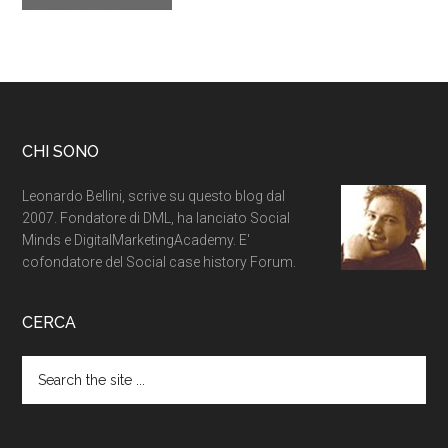
CHI SONO
Leonardo Bellini, scrive su questo blog dal
2007. Fondatore di DML, ha lanciato Social
Minds e DigitalMarketingAcademy. E'
cofondatore del Social case history Forum.
CERCA