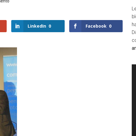
mento
Le
b
h
LinkedIn
0
Facebook
0
D
c
a