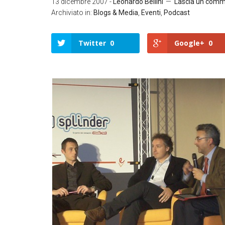
13 dicembre 2007
-
Leonardo Bellini
Lascia un com
Archiviato in:
Blogs & Media
,
Eventi
,
Podcast
Twitter
0
Google+
0
Twitter
Google+
LinkedIn
Facebook