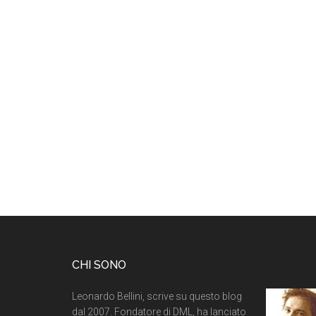
CHI SONO
Leonardo Bellini, scrive su questo blog
dal 2007. Fondatore di DML, ha lanciato