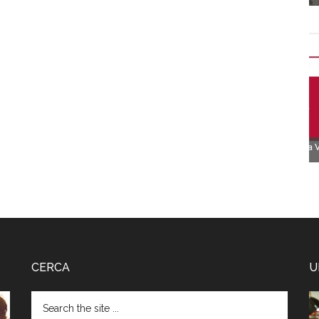
CERCA
U