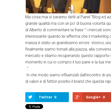
Ma cosa mai si saranno detti al Panel “Blog ed a
grande qualità ma con un po’ di buona volontà q
di Alberto di commentare la frase ” i mercati son
interessante quando lei afferma che il marketing de
massa è stato un grandissimo errore storico, una 
finalmente siamo tornati alla piazza, alla conver
mercato e stiamo recuperando questo rapporto u
momento in cui io compro il tuo pane e la tua merce
..”.
In che modo siamo influenzati dall’incontro di un
di valori e di fattori positivi il brand che questa 
Twitter
0
Google+
0