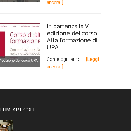
ancora..]
In partenza la V
edizione del corso
Alta formazione di
UPA
Come ogni anno …
[Leggi
ancora..]
LTIMI ARTICOLI