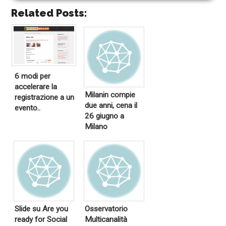
Related Posts:
6 modi per
accelerare la
Milanin compie
registrazione a un
due anni, cena il
evento..
26 giugno a
Milano
Slide su Are you
Osservatorio
ready for Social
Multicanalità