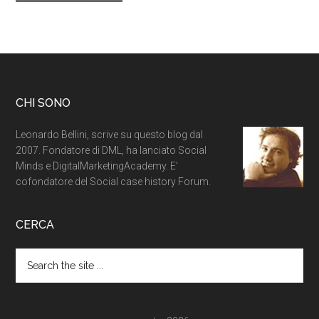
CHI SONO
Leonardo Bellini, scrive su questo blog dal
2007. Fondatore di DML, ha lanciato Social
Minds e DigitalMarketingAcademy. E'
cofondatore del Social case history Forum.
CERCA