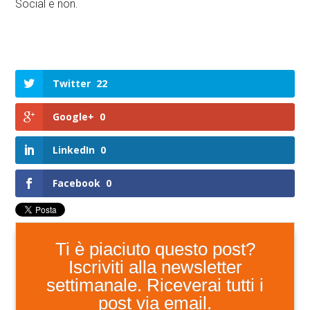
Social e non.
Twitter
22
Google+
0
LinkedIn
0
Facebook
0
Ti è piaciuto questo post?
Iscriviti alla newsletter
settimanale. Riceverai tutti i
post via email.