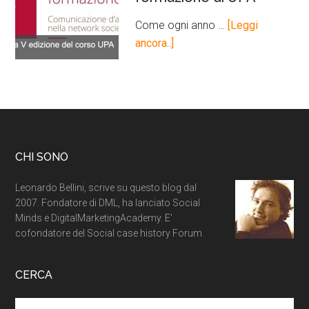
Come ogni anno …
[Leggi
ancora..]
CHI SONO
Leonardo Bellini, scrive su questo blog dal
2007. Fondatore di DML, ha lanciato Social
Minds e DigitalMarketingAcademy. E'
cofondatore del Social case history Forum.
CERCA