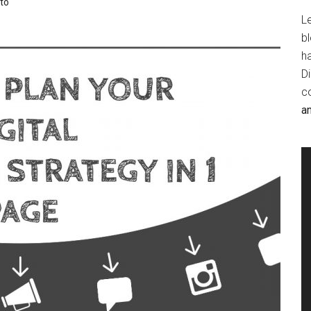
to
Le
b
h
D
c
a