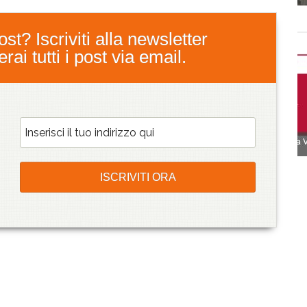
st? Iscriviti alla newsletter
ai tutti i post via email.