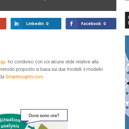
LinkedIn
0
Facebook
0
egy
ho condiviso con voi alcune slide relative alla
l metodo proposto si basa sui due modelli: il modello
 da
Smartinsights.com
.
edIn
Facebook