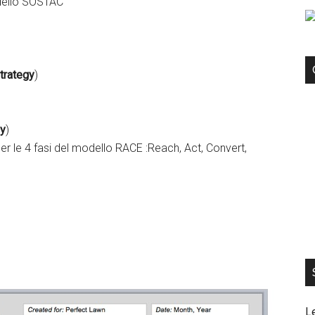
odello SOSTAC
trategy
)
gy
)
per le 4 fasi del modello RACE :Reach, Act, Convert,
kedIn
Facebook
L