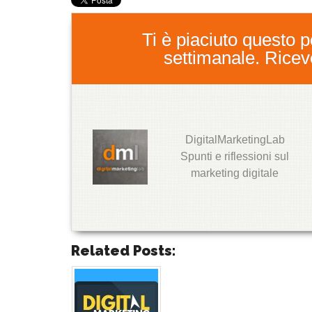
Ti è piaciuto questo po
settimanale. Ricever
DigitalMarketingLab
T
Spunti e riflessioni sul
w
marketing digitale
it
t
e
r
G
o
Related Posts:
o
g
l
e
+
T
wi