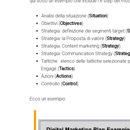
qui sotto un esempio che include i 6 step del m
Analisi della situazione (
Situation
)
Obiettivi (
Objectives
)
Strategia: definizione dei segmenti target (
S
Strategia: la Proposta di valore (
Strategy
)
Strategia: Content marketing (
Strategy
)
Strategia: Communication Strategy (
Strate
Tattiche: elenco delle tattiche selezionate 
Engage (
Tactics
)
Azioni (
Actions
)
Controllo (
Control
)
Ecco un esempio:
Twitter
Google+
Lin