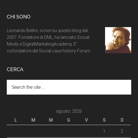
CHI SONO
Leonardo Bellini, scrive su questo blog dal
2007. Fondatore di DML, ha lanciato Social
Minds e DigitalMarketingAcademy. E'
cofondatore del Social case history Forum.
CERCA
agosto: 2026
L
M
M
G
V
S
D
1
2