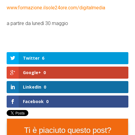
www.formazione.ilsole24ore.com/digitalmedia
a partire da lunedì 30 maggio
Twitter
6
Google+
0
LinkedIn
0
Facebook
0
Ti è piaciuto questo post?