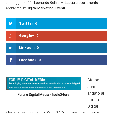
25 maggio 2011
-
Leonardo Bellini
Lascia un commento
Archiviato in:
Digital Marketing
,
Eventi
Twitter
6
Google+
0
LinkedIn
0
Facebook
0
Stamattina
sono
andato al
Forum Digital Media - Ilsole24ore
Forum in
Digital
Media, organizzato dal Sole 24Ore; arrivo abbastanza