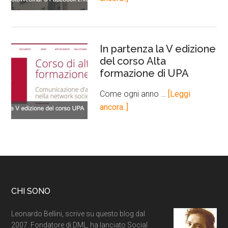
In partenza la V edizione
del corso Alta
formazione di UPA
Come ogni anno …
[Leggi
ancora..]
CHI SONO
Leonardo Bellini, scrive su questo blog dal
2007. Fondatore di DML, ha lanciato Social