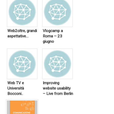
Web2oltre, grandi
Vlogcamp a
aspettative…
Roma – 23
giugno
Web TV e
Improving
Università
website usability
Bocconi..
– Live from Berlin