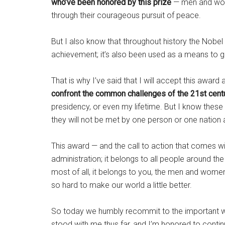
n
who’ve been honored by this prize
— men and wome
k
through their courageous pursuit of peace.
e
d
I
n
But I also know that throughout history the Nobel
achievement; it’s also been used as a means to 
F
a
c
e
That is why I’ve said that I will accept this award
b
o
confront the common challenges of the 21st cent
o
k
presidency, or even my lifetime. But I know these
they will not be met by one person or one nation 
This award — and the call to action that comes w
administration; it belongs to all people around th
most of all, it belongs to you, the men and wom
so hard to make our world a little better.
So today we humbly recommit to the important wor
stood with me thus far, and I’m honored to contin