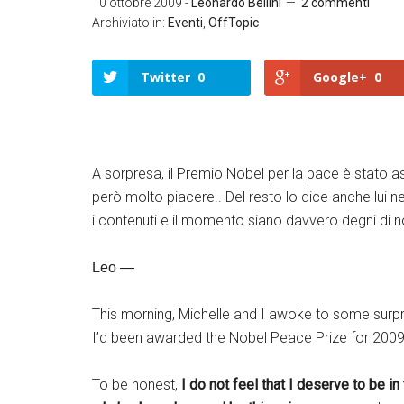
10 ottobre 2009
-
Leonardo Bellini
2 commenti
Archiviato in:
Eventi
,
OffTopic
Twitter
0
Google+
0
A sorpresa, il Premio Nobel per la pace è stato
T
w
però molto piacere.. Del resto lo dice anche lui n
it
t
i contenuti e il momento siano davvero degni di n
e
r
Leo —
G
o
o
g
This morning, Michelle and I awoke to some surpr
l
e
I’d been awarded the Nobel Peace Prize for 2009
+
L
To be honest,
I do not feel that I deserve to be i
i