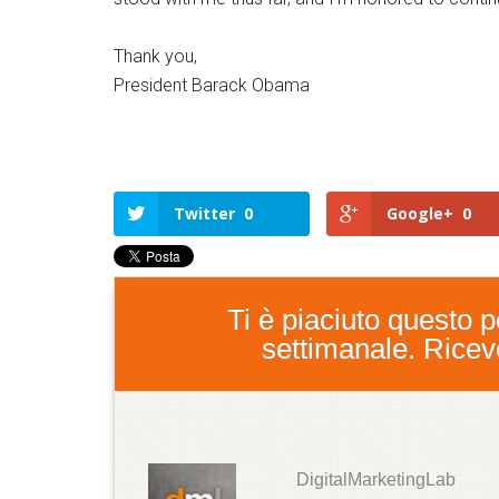
Thank you,
President Barack Obama
Twitter
0
Google+
0
Ti è piaciuto questo po
settimanale. Ricever
DigitalMarketingLab