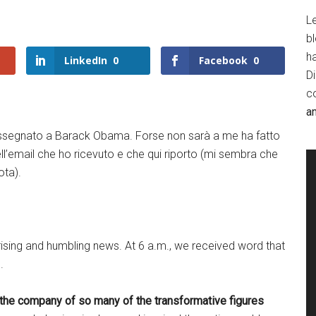
Le
b
h
LinkedIn
0
Facebook
0
D
c
a
 assegnato a Barack Obama. Forse non sarà a me ha fatto
ell’email che ho ricevuto e che qui riporto (mi sembra che
ota).
ising and humbling news. At 6 a.m., we received word that
.
n the company of so many of the transformative figures