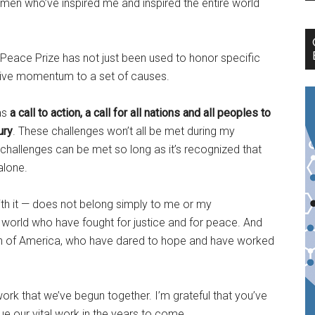
n who’ve inspired me and inspired the entire world
 Peace Prize has not just been used to honor specific
give momentum to a set of causes.
 as
a call to action, a call for all nations and all peoples to
ury
. These challenges won’t all be met during my
 challenges can be met so long as it’s recognized that
alone.
ith it — does not belong simply to me or my
e world who have fought for justice and for peace. And
en of America, who have dared to hope and have worked
k that we’ve begun together. I’m grateful that you’ve
ue our vital work in the years to come.