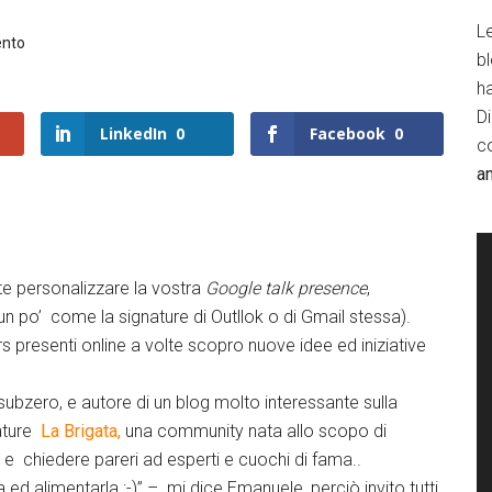
Le
ento
b
h
D
LinkedIn
0
Facebook
0
c
a
e personalizzare la vostra
Google talk presence
,
un po’ come la signature di Outllok o di Gmail stessa).
s presenti online a volte scopro nuove idee ed iniziative
esubzero, e autore di un blog molto interessante sulla
nature
La Brigata,
una community nata allo scopo di
a e chiedere pareri ad esperti e cuochi di fama..
 alimentarla :-)” – mi dice Emanuele, perciò invito tutti