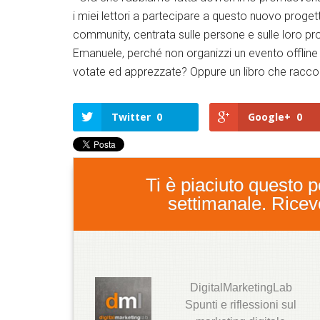
i miei lettori a partecipare a questo nuovo proget
community, centrata sulle persone e sulle loro prop
Emanuele, perché non organizzi un evento offline 
votate ed apprezzate? Oppure un libro che raccolga
Twitter
0
Google+
0
Ti è piaciuto questo po
settimanale. Ricever
DigitalMarketingLab
T
Spunti e riflessioni sul
w