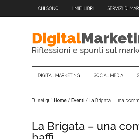
CHI SONO
I MIEI LIBRI
SERVIZI DI MA
Digital
Market
Riflessioni e spunti sul mark
DIGITAL MARKETING
SOCIAL MEDIA
Tu sei qui:
Home
/
Eventi
/
La Brigata – una commun
La Brigata – una com
baffi..