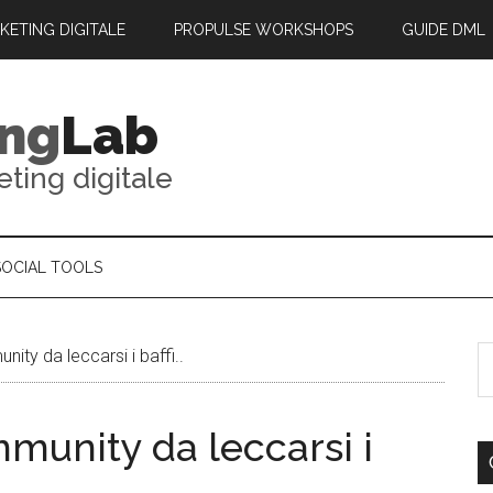
RKETING DIGITALE
PROPULSE WORKSHOPS
GUIDE DML
ing
Lab
eting digitale
SOCIAL TOOLS
ity da leccarsi i baffi..
munity da leccarsi i