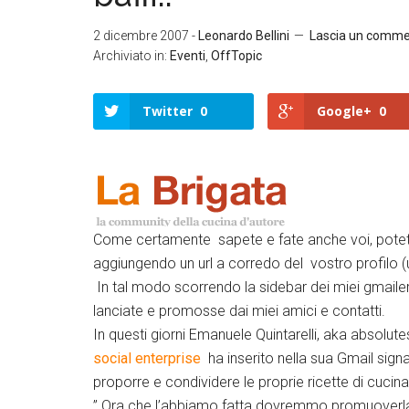
2 dicembre 2007
-
Leonardo Bellini
Lascia un comm
Archiviato in:
Eventi
,
OffTopic
Twitter
0
Google+
0
Twitter
Come certamente sapete e fate anche voi, potet
Google+
aggiungendo un url a corredo del vostro profilo (
In tal modo scorrendo la sidebar dei miei gmailer
LinkedIn
lanciate e promosse dai miei amici e contatti.
Facebook
In questi giorni Emanuele Quintarelli, aka absolut
social enterprise
ha inserito nella sua Gmail sig
proporre e condividere le proprie ricette di cucin
” Ora che l’abbiamo fatta dovremmo promuoverla ed