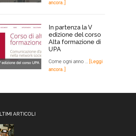
ancora..]
In partenza la V
edizione del corso
Alta formazione di
UPA
Come ogni anno …
[Leggi
ancora..]
LTIMI ARTICOLI