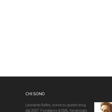
CHI SONO
Leonardo Bellini, scrive su questo blog
dal 2007. Fondatore di DML, ha lanciato