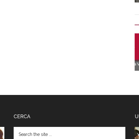
CERCA
U