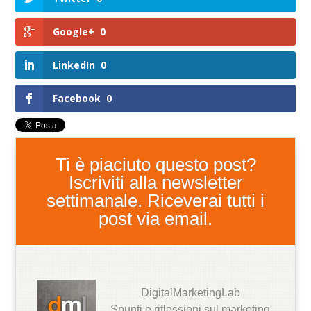
Google+
0
LinkedIn
0
Facebook
0
Ti è piaciuto questo post?
Iscriviti alla newsletter
settimanale. Riceverai tutti i
post via email.
DigitalMarketingLab
Spunti e riflessioni sul marketing