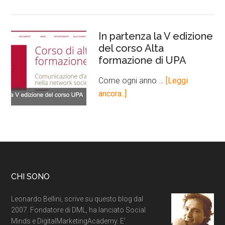
In partenza la V edizione
del corso Alta
formazione di UPA
Come ogni anno …
[Leggi
ancora..]
CHI SONO
Leonardo Bellini, scrive su questo blog dal
2007. Fondatore di DML, ha lanciato Social
Minds e DigitalMarketingAcademy. E'