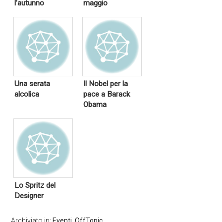
l’autunno
maggio
Una serata
Il Nobel per la
alcolica
pace a Barack
Obama
Lo Spritz del
Designer
Archiviato in:
Eventi
,
OffTopic