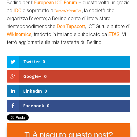
Berlino per l’
European ICT Forum
– questa volta un grazie
ad
IDC
e sopratutto a
, la società che
Burson-Marsteller
organizza l’evento; a Berlino conto di intervistare
nientepopodimenoche
Don Tapscott
, ICT Guru e autore di
Wikinomics
, tradotto in italiano e pubblicato da
ETAS
. Vi
terrò aggiornati sulla mia trasferta du Berlino..
Twitter
0
Google+
0
LinkedIn
0
Facebook
0
Ti è piaciuto questo post?