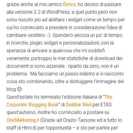
grazie anche al mio amico
Enrico
, ho deciso di passare
alla versione 2.2 di WordPress; a quel punto però non
sono riuscito più ad abilitare i widget come un tempo per
cui ho cominciato a prendere in considerazione l’idea di
cambiare vestitino :-). Spenderò ancora un po’ di tempo
in ricerche, plugin, widget e personalizzazioni, con la
speranza di arrivare a qualcosa che mi soddisfi
veramente; purtroppo le mie statistiche di download dei
documenti si sono azzerate.. riparto da zero, non è un
problema. Ma facciamo un passo indietro e vi racconto
cosa sto combinando, oltre a distruggere l’immagine del
blog 🙁
Quest’estate ho terminato l’edizione italiana di “
The
Corporate Blogging Book
” di
Debbie Weil
per ETAS
quest’autunno, inoltre ho cominciato a postare su
OneMarketing.it
(Grazie ad Orazio Tassone ed a tutto lo
staff di Html.it) per l’opportunità – e sto per partire per