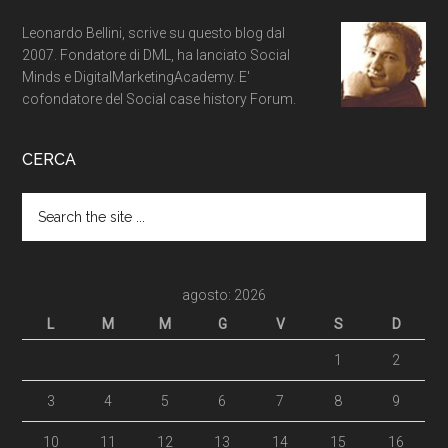
Leonardo Bellini, scrive su questo blog dal
2007. Fondatore di DML, ha lanciato Social
Minds e DigitalMarketingAcademy. E'
cofondatore del Social case history Forum.
CERCA
agosto: 2026
L
M
M
G
V
S
D
1
2
3
4
5
6
7
8
9
10
11
12
13
14
15
16