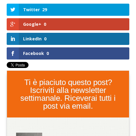
Twitter
29
Google+
0
LinkedIn
0
Facebook
0
Ti è piaciuto questo post?
Iscriviti alla newsletter
settimanale. Riceverai tutti i
post via email.