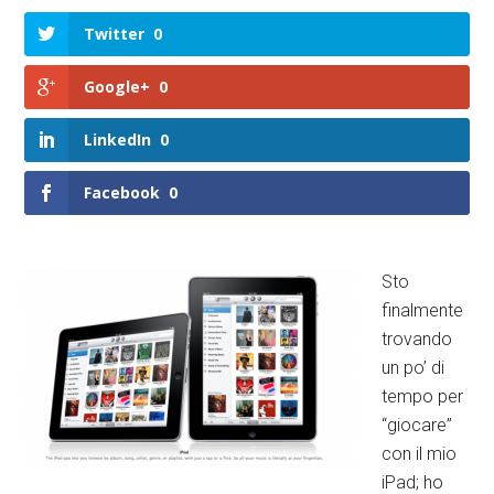
Twitter
0
Google+
0
LinkedIn
0
Facebook
0
Sto
finalmente
trovando
un po’ di
tempo per
“giocare”
con il mio
iPad; ho