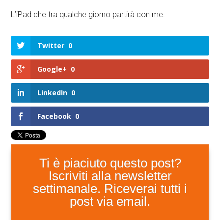
L’iPad che tra qualche giorno partirà con me.
Twitter
0
Google+
0
LinkedIn
0
Facebook
0
Ti è piaciuto questo post?
Iscriviti alla newsletter
settimanale. Riceverai tutti i
post via email.