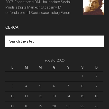
2007. Fondatore di DML, ha lanciato Social
Minds e DigitalMarketingAcademy. E'
cofondatore del Social case history Forum.
CERCA
agosto: 2026
L
M
M
G
V
S
D
1
2
3
4
5
6
7
8
9
10
11
12
13
14
15
16
17
18
19
20
21
22
23