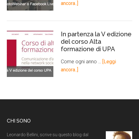
ancora..]
In partenza la V edizione
del corso Alta
formazione di UPA
Come ogni anno …
[Leggi
ancora..]
CHI SONO
Leonardo Bellini, scrive su questo blog dal