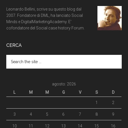
Leonardo Bellini, scrive su questo blog dal
2007. Fondatore di DML, ha lanciato Social
Minds e DigitalMarketingAcademy. E'
cofondatore del Social case history Forum.
CERCA
agosto: 2026
L
M
M
G
V
S
D
1
2
3
4
5
6
7
8
9
10
11
12
13
14
15
16