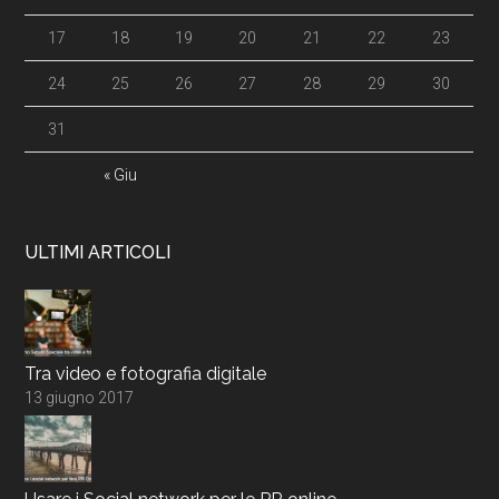
17
18
19
20
21
22
23
24
25
26
27
28
29
30
31
« Giu
ULTIMI ARTICOLI
Tra video e fotografia digitale
13 giugno 2017