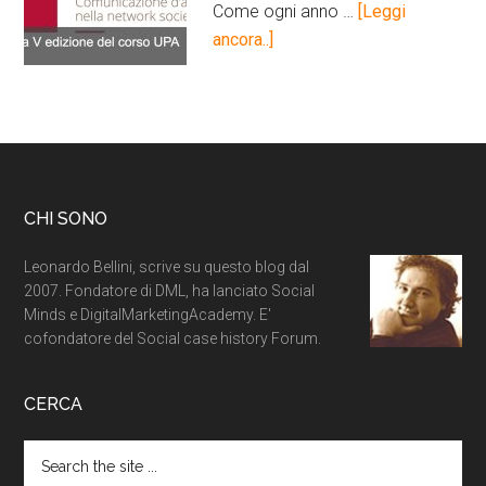
Come ogni anno …
[Leggi
ancora..]
CHI SONO
Leonardo Bellini, scrive su questo blog dal
2007. Fondatore di DML, ha lanciato Social
Minds e DigitalMarketingAcademy. E'
cofondatore del Social case history Forum.
CERCA