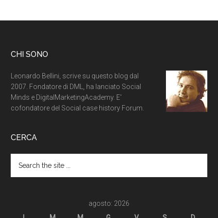
CHI SONO
Leonardo Bellini, scrive su questo blog dal
2007. Fondatore di DML, ha lanciato Social
Minds e DigitalMarketingAcademy. E'
cofondatore del Social case history Forum.
CERCA
agosto: 2026
L
M
M
G
V
S
D