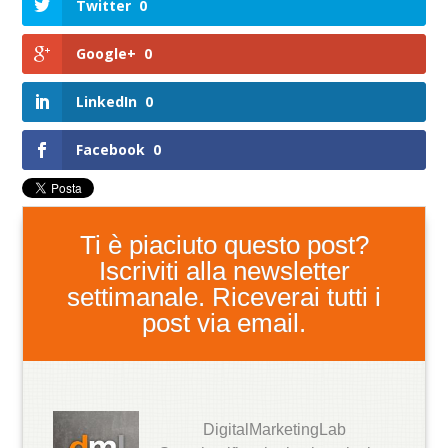
Twitter
0
Google+
0
LinkedIn
0
Facebook
0
Ti è piaciuto questo post?
Iscriviti alla newsletter
settimanale. Riceverai tutti i
post via email.
DigitalMarketingLab