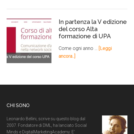
In partenza la V edizione
del corso Alta
formazione di UPA
Come ogni anno …
[Leggi
ancora..]
CHI SONO
Leonardo Bellini, scrive su questo blog dal
2007. Fondatore di DML, ha lanciato Social
Minds e DigitalMarketingAcademy. E'