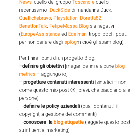
News
, quello del gruppo
Toscano e
quello
recentissimo
DuckSide
di mandarina Duck,
Quellichebravo
,
Playstation
,
Doretta82
,
BenettonTalk
,
FelipeMassa Blog
sia negativi
(
EuropeAssistance
ed
Edelman
, troppi pochi post!,
per non parlare degli
splog
m cioè gli spam blog)
Per finire i punti di un progetto Blog:
–
definire gli obiettivi
[magari definire alcune
blog
metrics
– aggiungo io]
–
progettare contenuti interessanti
(sintetici – non
come questo mio post 🙂 , brevi, che piacciano alle
persone)
–
definire le policy aziendali
(quali contenuti, il
copyright,la gestione dei commenti)
–
conoscere la
blog etiquette
(leggete questo post
su influential marketing)