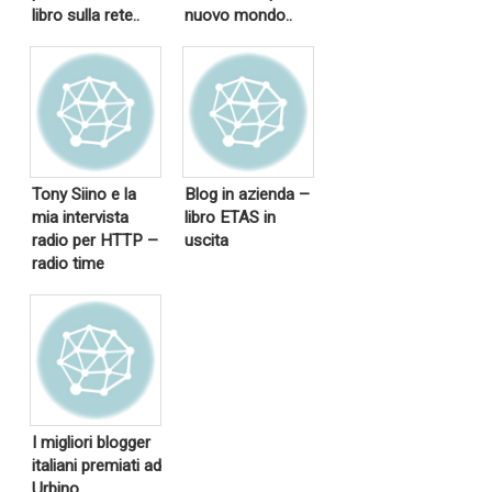
libro sulla rete..
nuovo mondo..
Tony Siino e la
Blog in azienda –
mia intervista
libro ETAS in
radio per HTTP –
uscita
radio time
I migliori blogger
italiani premiati ad
Urbino