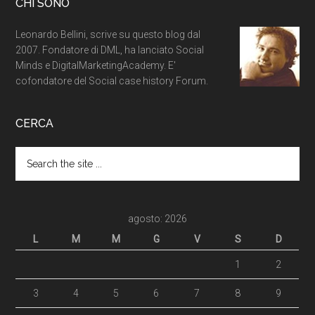
CHI SONO
Leonardo Bellini, scrive su questo blog dal
2007. Fondatore di DML, ha lanciato Social
Minds e DigitalMarketingAcademy. E'
cofondatore del Social case history Forum.
CERCA
agosto: 2026
L
M
M
G
V
S
D
1
2
3
4
5
6
7
8
9