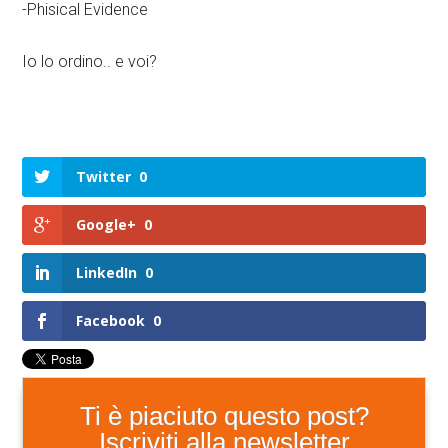
-Phisical Evidence
Io lo ordino.. e voi?
Twitter
0
Google+
0
LinkedIn
0
Facebook
0
Ti è piaciuto questo post?
Iscriviti alla newsletter