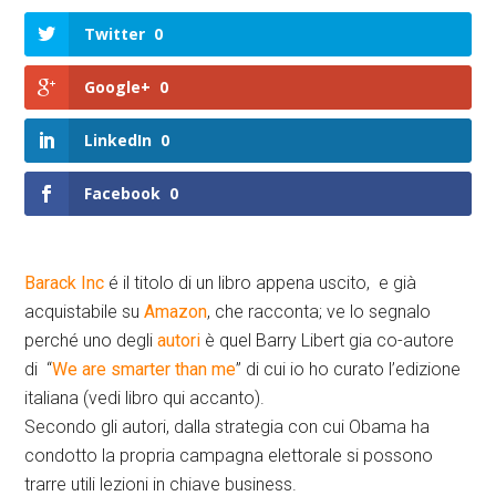
Twitter
0
Google+
0
LinkedIn
0
Facebook
0
Barack Inc
é il titolo di un libro appena uscito, e già
acquistabile su
Amazon
, che racconta; ve lo segnalo
perché uno degli
autori
è quel Barry Libert gia co-autore
di “
We are smarter than me
” di cui io ho curato l’edizione
italiana (vedi libro qui accanto).
Secondo gli autori, dalla strategia con cui Obama ha
condotto la propria campagna elettorale si possono
trarre utili lezioni in chiave business.