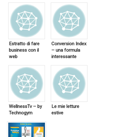
Estratto di fare
Conversion Index
business con il
– una formula
web
interessante
WellnessTv – by
Le mie letture
Technogym
estive