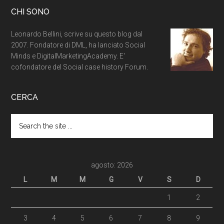
CHI SONO
Leonardo Bellini, scrive su questo blog dal
2007. Fondatore di DML, ha lanciato Social
Minds e DigitalMarketingAcademy. E'
cofondatore del Social case history Forum.
CERCA
agosto: 2026
L
M
M
G
V
S
D
1
2
3
4
5
6
7
8
9