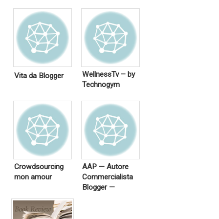
WellnessTv – by
Vita da Blogger
Technogym
Crowdsourcing
AAP — Autore
mon amour
Commercialista
Blogger —