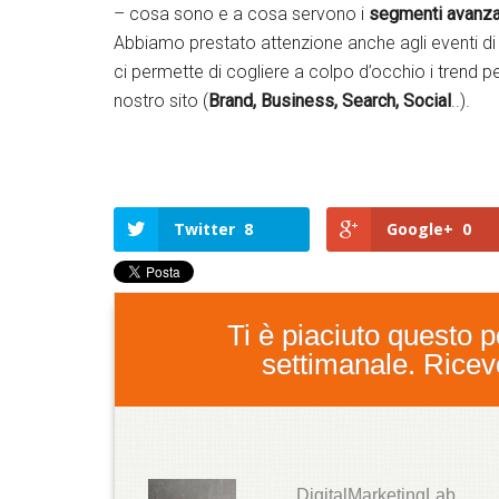
– cosa sono e a cosa servono i
segmenti avanzati,
Abbiamo prestato attenzione anche agli eventi di i
ci permette di cogliere a colpo d’occhio i trend pe
nostro sito (
Brand, Business, Search, Social
..).
Twitter
8
Google+
0
Ti è piaciuto questo po
settimanale. Ricever
DigitalMarketingLab