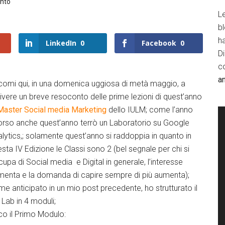
nto
Le
b
h
LinkedIn
0
Facebook
0
D
c
a
comi qui, in una domenica uggiosa di metà maggio, a
ivere un breve resoconto delle prime lezioni di quest’anno
aster Social media Marketing
dello IULM; come l’anno
orso anche quest’anno terrò un Laboratorio su Google
lytics,; solamente quest’anno si raddoppia in quanto in
sta IV Edizione le Classi sono 2 (bel segnale per chi si
upa di Social media e Digital in generale, l’interesse
menta e la domanda di capire sempre di più aumenta);
e anticipato in un mio post precedente, ho strutturato il
Lab in 4 moduli;
o il Primo Modulo: