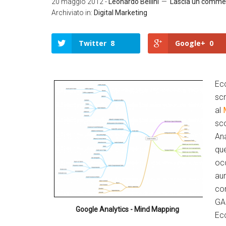
20 maggio 2012
-
Leonardo Bellini
Lascia un comme
Archiviato in:
Digital Marketing
Twitter
8
Google+
0
Ec
scr
Twitter
Google+
al
M
LinkedIn
Facebook
sc
Ana
que
occ
au
com
GA 
Google Analytics - Mind Mapping
Ecc